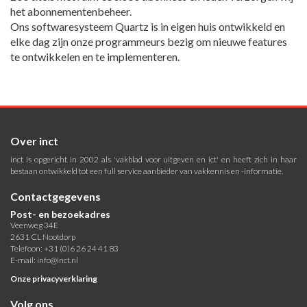
het abonnementenbeheer.
Ons softwaresysteem Quartz is in eigen huis ontwikkeld en
elke dag zijn onze programmeurs bezig om nieuwe features
te ontwikkelen en te implementeren.
Over inct
inct is opgericht in 2002 als 'vakblad voor uitgeven en ict' en heeft zich in haar
bestaan ontwikkeld tot een full service aanbieder van vakkennis en -informatie.
Contactgegevens
Post- en bezoekadres
Veenweg 34E
2631 CL Nootdorp
Telefoon: +31 (0)6 26 24 41 83
E-mail:
info@inct.nl
Onze privacyverklaring
Volg ons