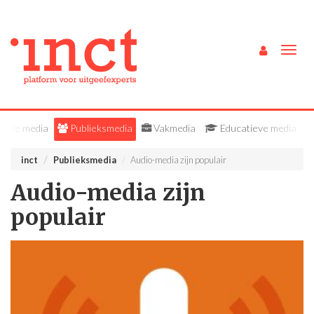
Togg
navig
Alle media
Publieksmedia
Vakmedia
Educatieve media
inct
Publieksmedia
Audio-media zijn populair
Audio-media zijn
populair