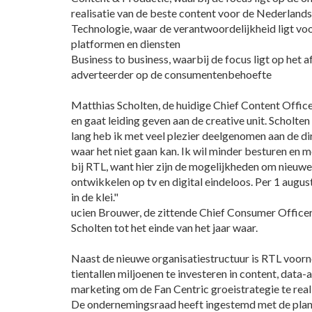
realisatie van de beste content voor de Nederlands
Technologie, waar de verantwoordelijkheid ligt voo
platformen en diensten
Business to business, waarbij de focus ligt op het
adverteerder op de consumentenbehoefte
Matthias Scholten, de huidige Chief Content Officer
en gaat leiding geven aan de creative unit. Scholten
lang heb ik met veel plezier deelgenomen aan de di
waar het niet gaan kan. Ik wil minder besturen en 
bij RTL, want hier zijn de mogelijkheden om nieuwe
ontwikkelen op tv en digital eindeloos. Per 1 augus
in de klei."
ucien Brouwer, de zittende Chief Consumer Officer
Scholten tot het einde van het jaar waar.
Naast de nieuwe organisatiestructuur is RTL voo
tientallen miljoenen te investeren in content, data-
marketing om de Fan Centric groeistrategie te real
De ondernemingsraad heeft ingestemd met de plan