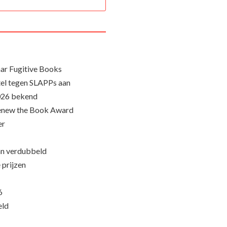
ar Fugitive Books
el tegen SLAPPs aan
026 bekend
Renew the Book Award
er
an verdubbeld
 prijzen
6
eld