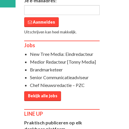
Je e-mailadres:
Aanmelden
Uitschrijven kan heel makkelijk.
Jobs
New Tree Media: Eindredacteur
Medior Redacteur [Tonny Media]
Brandmarketeer
Senior Communicatieadviseur
Chef Nieuwsredactie – PZC
Bekijk alle jobs
LINE UP
Praktisch publiceren op elk
denkbaar platform