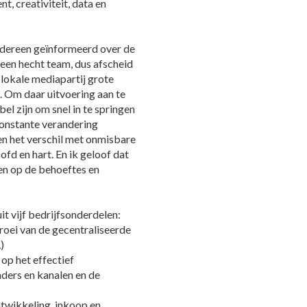
t, creativiteit, data en
edereen geïnformeerd over de
 een hecht team, dus afscheid
 lokale mediapartij grote
n. Om daar uitvoering aan te
el zijn om snel in te springen
constante verandering
en het verschil met onmisbare
ofd en hart. En ik geloof dat
ten op de behoeftes en
t vijf bedrijfsonderdelen:
groei van de gecentraliseerde
)
op het effectief
ders en kanalen en de
ntwikkeling, inkoop en