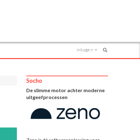
inloggen
Search
Socho
De slimme motor achter moderne
uitgeefprocessen
Zeno is dé softwareoplossing voor