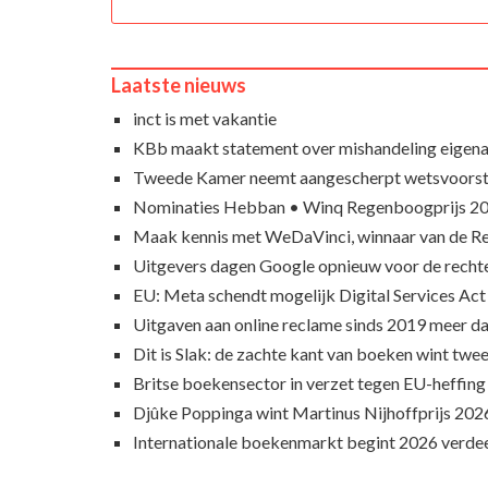
Laatste nieuws
inct is met vakantie
KBb maakt statement over mishandeling eigena
Tweede Kamer neemt aangescherpt wetsvoorst
Nominaties Hebban • Winq Regenboogprijs 2
Maak kennis met WeDaVinci, winnaar van de 
Uitgevers dagen Google opnieuw voor de recht
EU: Meta schendt mogelijk Digital Services Act
Uitgaven aan online reclame sinds 2019 meer d
Dit is Slak: de zachte kant van boeken wint twee
Britse boekensector in verzet tegen EU-heffing
Djûke Poppinga wint Martinus Nijhoffprijs 202
Internationale boekenmarkt begint 2026 verde