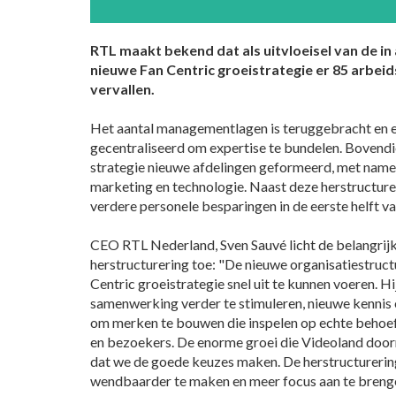
RTL maakt bekend dat als uitvloeisel van de in
nieuwe Fan Centric groeistrategie er 85 arbei
vervallen.
Het aantal managementlagen is teruggebracht en er
gecentraliseerd om expertise te bundelen. Bovendie
strategie nieuwe afdelingen geformeerd, met name 
marketing en technologie. Naast deze herstructurer
verdere personele besparingen in de eerste helft v
CEO RTL Nederland, Sven Sauvé licht de belangrijk
herstructurering toe: "De nieuwe organisatiestruct
Centric groeistrategie snel uit te kunnen voeren. Hi
samenwerking verder te stimuleren, nieuwe kennis 
om merken te bouwen die inspelen op echte behoeft
en bezoekers. De enorme groei die Videoland doorm
dat we de goede keuzes maken. De herstructurerin
wendbaarder te maken en meer focus aan te brengen 