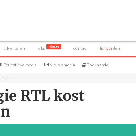
nieuw
adverteren
jobs
contact
lid worden
Educatieve media
Nieuwsmedia
Boekhandel
dsplaatsen
gie RTL kost
en