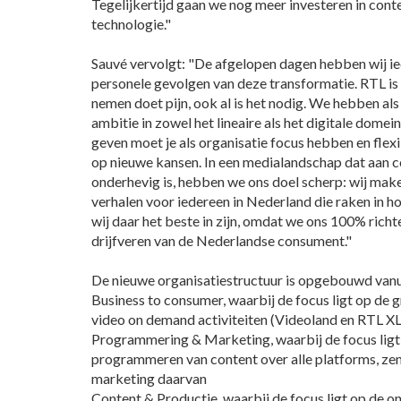
Tegelijkertijd gaan we nog meer investeren in conten
technologie."
Sauvé vervolgt: "De afgelopen dagen hebben wij i
personele gevolgen van deze transformatie. RTL is
nemen doet pijn, ook al is het nodig. We hebben als
ambitie in zowel het lineaire als het digitale domei
geven moet je als organisatie focus hebben en flexib
op nieuwe kansen. In een medialandschap dat aan 
onderhevig is, hebben we ons doel scherp: wij mak
verhalen voor iedereen in Nederland die raken in ho
wij daar het beste in zijn, omdat we ons 100% rich
drijfveren van de Nederlandse consument."
De nieuwe organisatiestructuur is opgebouwd vanui
Business to consumer, waarbij de focus ligt op de 
video on demand activiteiten (Videoland en RTL XL
Programmering & Marketing, waarbij de focus ligt 
programmeren van content over alle platforms, zen
marketing daarvan
Content & Productie, waarbij de focus ligt op de o