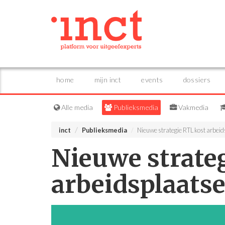
home
mijn inct
events
dossiers
Alle media
Publieksmedia
Vakmedia
inct
Publieksmedia
Nieuwe strategie RTL kost arbei
Nieuwe strate
arbeidsplaats