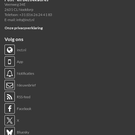
Veenweg 34E
2631 CL Nootdorp
Telefoon: +31 (0)6 26 24 41 83
E-mail:
info@inct.nl
Onze privacyverklaring
Volg ons
inct.nl
App
Notificaties
Nieuwsbrief
RSS-feed
Facebook
X
Bluesky