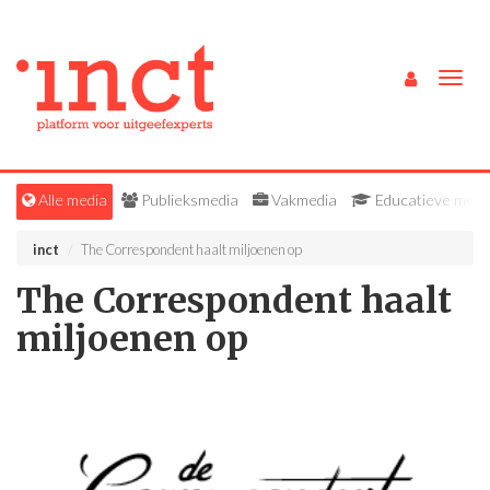
Togg
navig
Alle media
Publieksmedia
Vakmedia
Educatieve medi
inct
The Correspondent haalt miljoenen op
The Correspondent haalt
miljoenen op