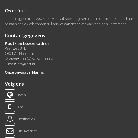
Over inct
inct is opgericht in 2002 als 'vakblad voor uitgeven en ict' en heeft zich in haar
bestaan ontwikkeld tot een full service aanbieder van vakkennis en -informatie.
Contactgegevens
Post- en bezoekadres
Veenweg 34E
2631 CL Nootdorp
Telefoon: +31 (0)6 26 24 41 83
E-mail:
info@inct.nl
Onze privacyverklaring
Volg ons
inct.nl
App
Notificaties
Nieuwsbrief