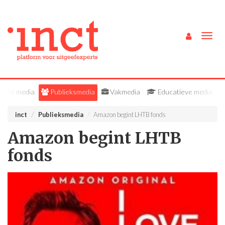
Togg
navig
Alle media
Publieksmedia
Vakmedia
Educatieve media
inct
Publieksmedia
Amazon begint LHTB fonds
Amazon begint LHTB
fonds