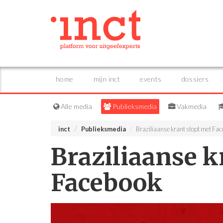
home
mijn inct
events
dossiers
Alle media
Publieksmedia
Vakmedia
inct
Publieksmedia
Braziliaanse krant stopt met Fa
Braziliaanse k
Facebook