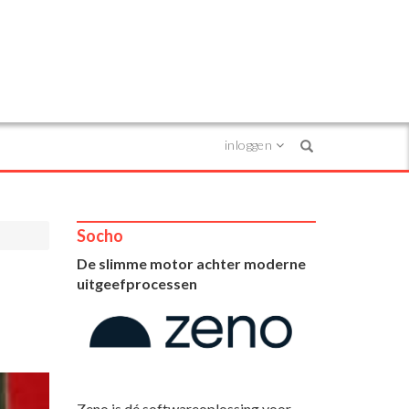
inloggen
Search
Socho
De slimme motor achter moderne
uitgeefprocessen
Zeno is dé softwareoplossing voor