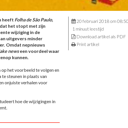
n heeft
Folha de São Paulo
,
20 februari 2018 om 08:5
dat het stopt met zijn
1 minuut leestijd
ente wijziging in de
Download artikel als PDF
an uitgevers minder
Print artikel
meer. Omdat nepnieuws
fake news
een voordeel waar
egenop kunnen.
 op het voorbeeld te volgen en
e steunen in plaats van
en onjuiste verhalen voor
udeert hoe de wijzigingen in
emt.