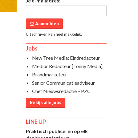
Je e-mailadres:
0
Aanmelden
Uitschrijven kan heel makkelijk.
Jobs
New Tree Media: Eindredacteur
Medior Redacteur [Tonny Media]
Brandmarketeer
Senior Communicatieadviseur
Chef Nieuwsredactie – PZC
Bekijk alle jobs
LINE UP
Praktisch publiceren op elk
denkbaar platform