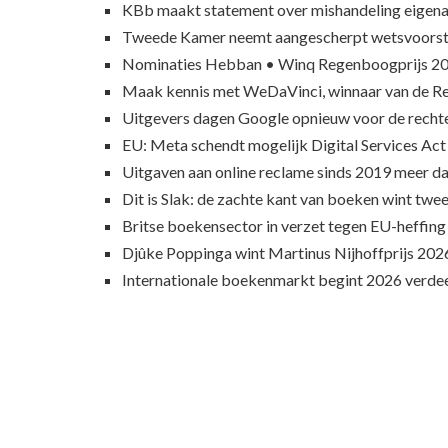
KBb maakt statement over mishandeling eigena
Tweede Kamer neemt aangescherpt wetsvoorst
Nominaties Hebban • Winq Regenboogprijs 2
Maak kennis met WeDaVinci, winnaar van de 
Uitgevers dagen Google opnieuw voor de recht
EU: Meta schendt mogelijk Digital Services Act
Uitgaven aan online reclame sinds 2019 meer d
Dit is Slak: de zachte kant van boeken wint twee
Britse boekensector in verzet tegen EU-heffing
Djûke Poppinga wint Martinus Nijhoffprijs 202
Internationale boekenmarkt begint 2026 verde