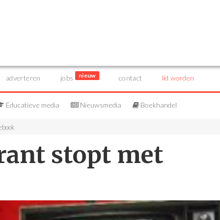
nieuw
adverteren
jobs
contact
lid worden
Educatieve media
Nieuwsmedia
Boekhandel
cebook
rant stopt met