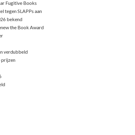
ar Fugitive Books
el tegen SLAPPs aan
026 bekend
Renew the Book Award
er
an verdubbeld
 prijzen
6
eld