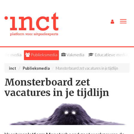
Togg
navig
Alle media
Publieksmedia
Vakmedia
Educatieve media
inct
Publieksmedia
Monsterboard zet vacatures in je tijdlijn
Monsterboard zet
vacatures in je tijdlijn