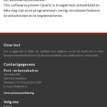
Ons softwaresysteem Quartz is in eigen huis ontwikkeld en
elke dag zijn onze programmeurs bezig om nieuwe features
te ontwikkelen en te implementeren.
Over inct
inct is opgericht in 2002 als 'vakblad voor uitgeven en ict' en heeft zich in haar
bestaan ontwikkeld tot een full service aanbieder van vakkennis en -informatie.
Contactgegevens
Post- en bezoekadres
Veenweg 34E
2631 CL Nootdorp
Telefoon: +31 (0)6 26 24 41 83
E-mail:
info@inct.nl
Onze privacyverklaring
Volg ons