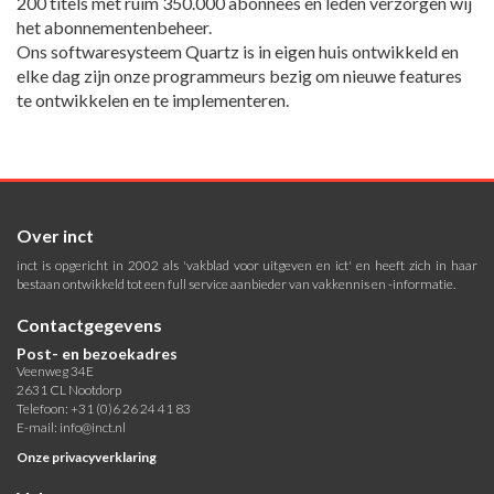
200 titels met ruim 350.000 abonnees en leden verzorgen wij
het abonnementenbeheer.
Ons softwaresysteem Quartz is in eigen huis ontwikkeld en
elke dag zijn onze programmeurs bezig om nieuwe features
te ontwikkelen en te implementeren.
Over inct
inct is opgericht in 2002 als 'vakblad voor uitgeven en ict' en heeft zich in haar
bestaan ontwikkeld tot een full service aanbieder van vakkennis en -informatie.
Contactgegevens
Post- en bezoekadres
Veenweg 34E
2631 CL Nootdorp
Telefoon: +31 (0)6 26 24 41 83
E-mail:
info@inct.nl
Onze privacyverklaring