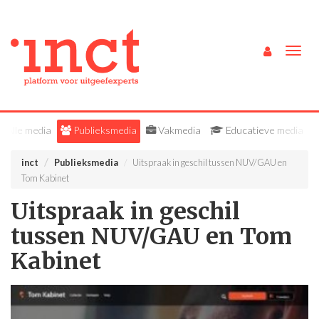
Togg
navig
Alle media
Publieksmedia
Vakmedia
Educatieve media
inct
Publieksmedia
Uitspraak in geschil tussen NUV/GAU en
Tom Kabinet
Uitspraak in geschil
tussen NUV/GAU en Tom
Kabinet