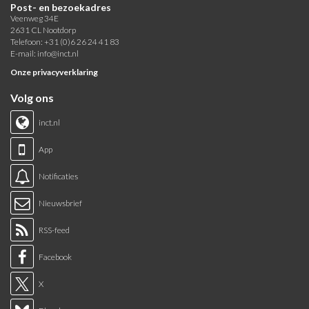
Post- en bezoekadres
Veenweg 34E
2631 CL Nootdorp
Telefoon: +31 (0)6 26 24 41 83
E-mail:
info@inct.nl
Onze privacyverklaring
Volg ons
inct.nl
App
Notificaties
Nieuwsbrief
RSS-feed
Facebook
X