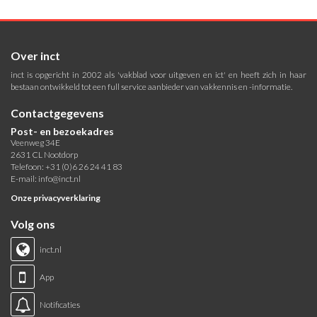
Over inct
inct is opgericht in 2002 als 'vakblad voor uitgeven en ict' en heeft zich in haar
bestaan ontwikkeld tot een full service aanbieder van vakkennis en -informatie.
Contactgegevens
Post- en bezoekadres
Veenweg 34E
2631 CL Nootdorp
Telefoon: +31 (0)6 26 24 41 83
E-mail:
info@inct.nl
Onze privacyverklaring
Volg ons
inct.nl
App
Notificaties