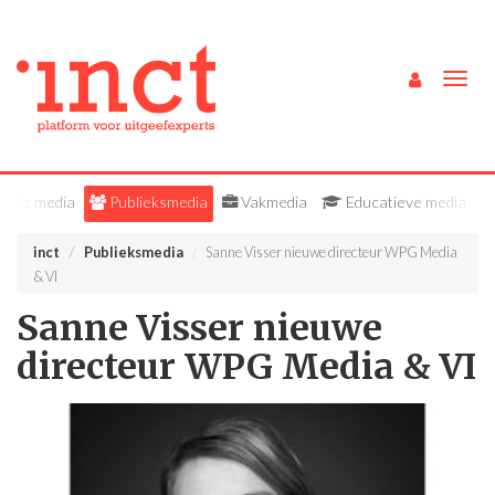
Togg
navig
Alle media
Publieksmedia
Vakmedia
Educatieve media
inct
Publieksmedia
​Sanne Visser nieuwe directeur WPG Media
& VI
​Sanne Visser nieuwe
directeur WPG Media & VI