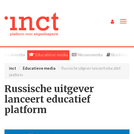
Togg
navig
Vakmedia
Educatieve media
Nieuwsmedia
Boekhandel
inct
Educatieve media
Russische uitgever lanceert educatief
platform
Russische uitgever
lanceert educatief
platform