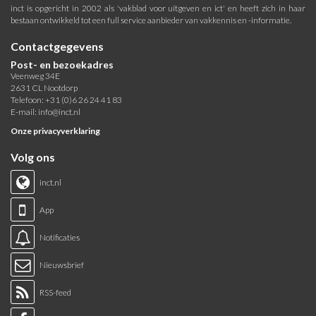
inct is opgericht in 2002 als 'vakblad voor uitgeven en ict' en heeft zich in haar
bestaan ontwikkeld tot een full service aanbieder van vakkennis en -informatie.
Contactgegevens
Post- en bezoekadres
Veenweg 34E
2631 CL Nootdorp
Telefoon: +31 (0)6 26 24 41 83
E-mail:
info@inct.nl
Onze privacyverklaring
Volg ons
inct.nl
App
Notificaties
Nieuwsbrief
RSS-feed