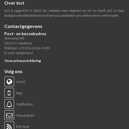
Over inct
inct is opgericht in 2002 als 'vakblad voor uitgeven en ict' en heeft zich in haar
bestaan ontwikkeld tot een full service aanbieder van vakkennis en -informatie.
Contactgegevens
Post- en bezoekadres
Veenweg 34E
2631 CL Nootdorp
Telefoon: +31 (0)6 26 24 41 83
E-mail:
info@inct.nl
Onze privacyverklaring
Volg ons
inct.nl
App
Notificaties
Nieuwsbrief
RSS-feed