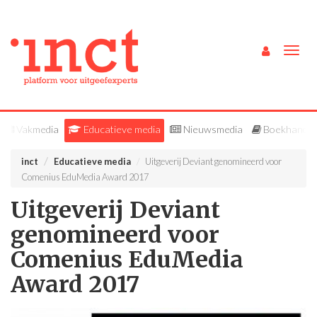
Togg
navig
Vakmedia
Educatieve media
Nieuwsmedia
Boekhandel
inct
Educatieve media
​Uitgeverij Deviant genomineerd voor
Comenius EduMedia Award 2017
​Uitgeverij Deviant
genomineerd voor
Comenius EduMedia
Award 2017