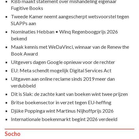
KBb maakt statement over mishandeling eigenaar
Fugitive Books
Tweede Kamer neemt aangescherpt wetsvoorstel tegen
SLAPPs aan
Nominaties Hebban • Winq Regenboogprijs 2026
bekend
Maak kennis met WeDaVinci, winnaar van de Renew the
Book Award
Uitgevers dagen Google opnieuw voor de rechter
EU: Meta schendt mogelijk Digital Services Act
Uitgaven aan online reclame sinds 2019 meer dan
verdubbeld
Dit is Slak: de zachte kant van boeken wint twee prijzen
Britse boekensector in verzet tegen EU-heffing
Djûke Poppinga wint Martinus Nijhoffprijs 2026
Internationale boekenmarkt begint 2026 verdeeld
Socho