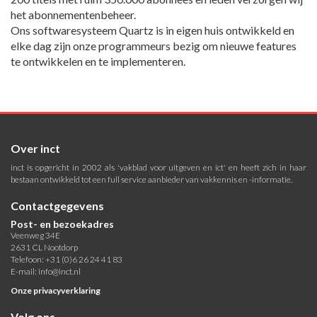
het abonnementenbeheer.
Ons softwaresysteem Quartz is in eigen huis ontwikkeld en
elke dag zijn onze programmeurs bezig om nieuwe features
te ontwikkelen en te implementeren.
Over inct
inct is opgericht in 2002 als 'vakblad voor uitgeven en ict' en heeft zich in haar
bestaan ontwikkeld tot een full service aanbieder van vakkennis en -informatie.
Contactgegevens
Post- en bezoekadres
Veenweg 34E
2631 CL Nootdorp
Telefoon: +31 (0)6 26 24 41 83
E-mail:
info@inct.nl
Onze privacyverklaring
Volg ons