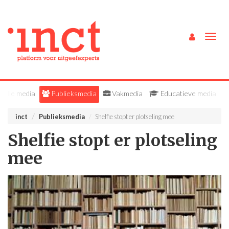
Togg
navig
Alle media
Publieksmedia
Vakmedia
Educatieve media
inct
Publieksmedia
Shelfie stopt er plotseling mee
Shelfie stopt er plotseling
mee