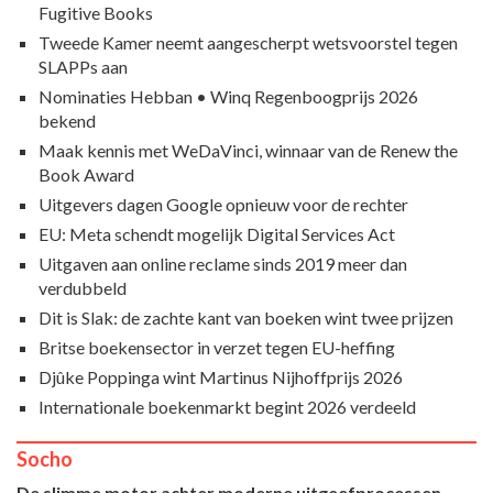
Fugitive Books
Tweede Kamer neemt aangescherpt wetsvoorstel tegen
SLAPPs aan
Nominaties Hebban • Winq Regenboogprijs 2026
bekend
Maak kennis met WeDaVinci, winnaar van de Renew the
Book Award
Uitgevers dagen Google opnieuw voor de rechter
EU: Meta schendt mogelijk Digital Services Act
Uitgaven aan online reclame sinds 2019 meer dan
verdubbeld
Dit is Slak: de zachte kant van boeken wint twee prijzen
Britse boekensector in verzet tegen EU-heffing
Djûke Poppinga wint Martinus Nijhoffprijs 2026
Internationale boekenmarkt begint 2026 verdeeld
Socho
De slimme motor achter moderne uitgeefprocessen