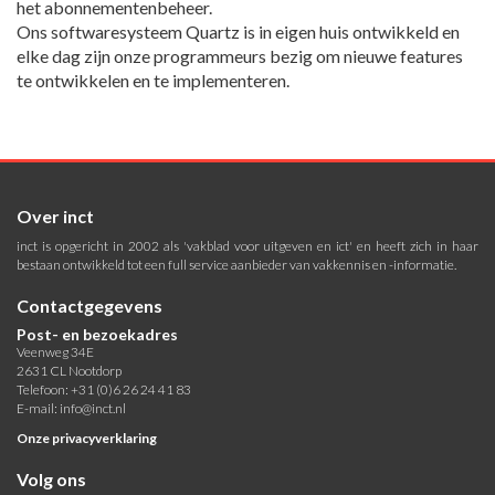
het abonnementenbeheer.
Ons softwaresysteem Quartz is in eigen huis ontwikkeld en
elke dag zijn onze programmeurs bezig om nieuwe features
te ontwikkelen en te implementeren.
Over inct
inct is opgericht in 2002 als 'vakblad voor uitgeven en ict' en heeft zich in haar
bestaan ontwikkeld tot een full service aanbieder van vakkennis en -informatie.
Contactgegevens
Post- en bezoekadres
Veenweg 34E
2631 CL Nootdorp
Telefoon: +31 (0)6 26 24 41 83
E-mail:
info@inct.nl
Onze privacyverklaring
Volg ons