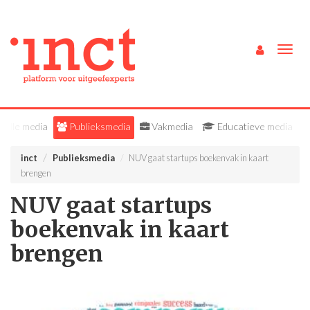
Togg
navig
Alle media
Publieksmedia
Vakmedia
Educatieve media
inct
Publieksmedia
NUV gaat startups boekenvak in kaart
brengen
NUV gaat startups
boekenvak in kaart
brengen