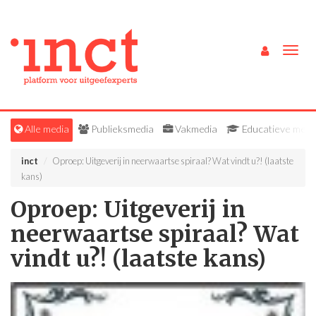
Togg
navig
Alle media
Publieksmedia
Vakmedia
Educatieve medi
inct
Oproep: Uitgeverij in neerwaartse spiraal? Wat vindt u?! (laatste
kans)
Oproep: Uitgeverij in
neerwaartse spiraal? Wat
vindt u?! (laatste kans)