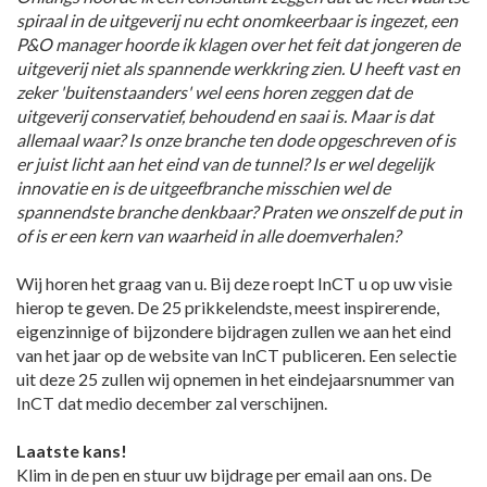
spiraal in de uitgeverij nu echt onomkeerbaar is ingezet, een
P&O manager hoorde ik klagen over het feit dat jongeren de
uitgeverij niet als spannende werkkring zien. U heeft vast en
zeker 'buitenstaanders' wel eens horen zeggen dat de
uitgeverij conservatief, behoudend en saai is. Maar is dat
allemaal waar? Is onze branche ten dode opgeschreven of is
er juist licht aan het eind van de tunnel? Is er wel degelijk
innovatie en is de uitgeefbranche misschien wel de
spannendste branche denkbaar? Praten we onszelf de put in
of is er een kern van waarheid in alle doemverhalen?
Wij horen het graag van u. Bij deze roept InCT u op uw visie
hierop te geven. De 25 prikkelendste, meest inspirerende,
eigenzinnige of bijzondere bijdragen zullen we aan het eind
van het jaar op de website van InCT publiceren. Een selectie
uit deze 25 zullen wij opnemen in het eindejaarsnummer van
InCT dat medio december zal verschijnen.
Laatste kans!
Klim in de pen en stuur uw bijdrage per email aan ons. De