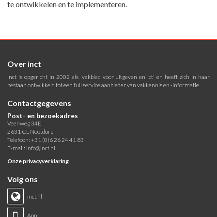
te ontwikkelen en te implementeren.
Over inct
inct is opgericht in 2002 als 'vakblad voor uitgeven en ict' en heeft zich in haar
bestaan ontwikkeld tot een full service aanbieder van vakkennis en -informatie.
Contactgegevens
Post- en bezoekadres
Veenweg 34E
2631 CL Nootdorp
Telefoon: +31 (0)6 26 24 41 83
E-mail:
info@inct.nl
Onze privacyverklaring
Volg ons
inct.nl
App