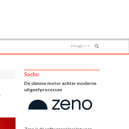
inloggen
Search
Socho
De slimme motor achter moderne
n
uitgeefprocessen
Zeno is dé softwareoplossing voor