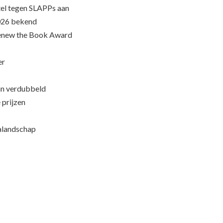
el tegen SLAPPs aan
026 bekend
Renew the Book Award
er
an verdubbeld
 prijzen
ialandschap