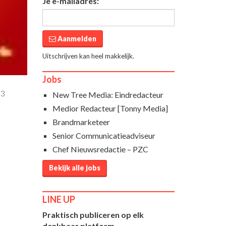
Je e-mailadres:
Aanmelden
Uitschrijven kan heel makkelijk.
Jobs
03
New Tree Media: Eindredacteur
Medior Redacteur [Tonny Media]
Brandmarketeer
Senior Communicatieadviseur
Chef Nieuwsredactie – PZC
Bekijk alle jobs
LINE UP
Praktisch publiceren op elk
denkbaar platform