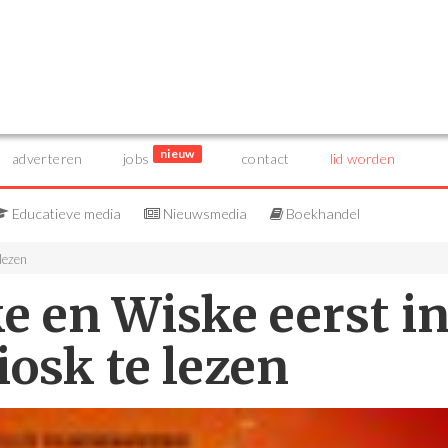
nieuw
adverteren
jobs
contact
lid worden
Educatieve media
Nieuwsmedia
Boekhandel
 lezen
e en Wiske eerst i
osk te lezen