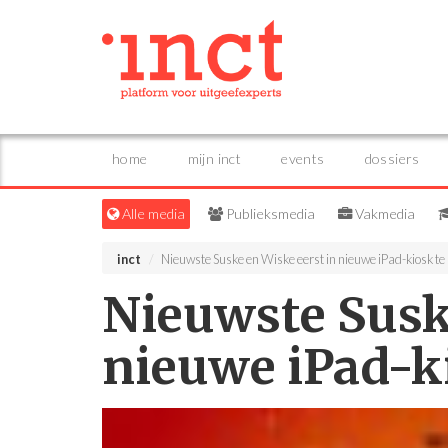
home
mijn inct
events
dossiers
Alle media
Publieksmedia
Vakmedia
inct
Nieuwste Suske en Wiske eerst in nieuwe iPad-kiosk te
Nieuwste Susk
nieuwe iPad-ki