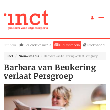
Togg
navig
Vakmedia
Educatieve media
Nieuwsmedia
Boekhandel
inct
Nieuwsmedia
Barbara van Beukering verlaat Persgroep
Barbara van Beukering
verlaat Persgroep