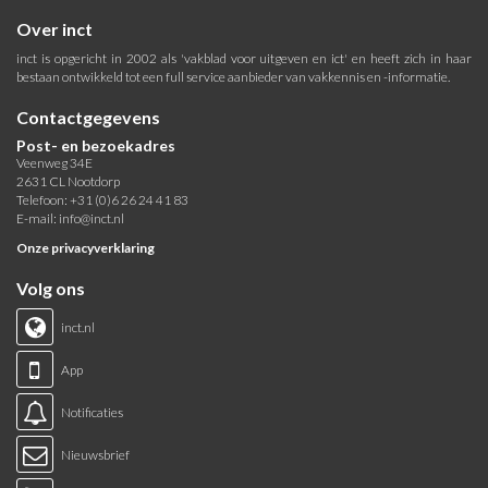
Over inct
inct is opgericht in 2002 als 'vakblad voor uitgeven en ict' en heeft zich in haar
bestaan ontwikkeld tot een full service aanbieder van vakkennis en -informatie.
Contactgegevens
Post- en bezoekadres
Veenweg 34E
2631 CL Nootdorp
Telefoon: +31 (0)6 26 24 41 83
E-mail:
info@inct.nl
Onze privacyverklaring
Volg ons
inct.nl
App
Notificaties
Nieuwsbrief