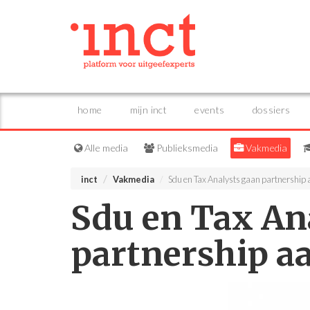
home
mijn inct
events
dossiers
Alle media
Publieksmedia
Vakmedia
inct
Vakmedia
Sdu en Tax Analysts gaan partnership
Sdu en Tax An
partnership a