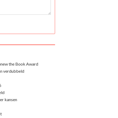
Renew the Book Award
an verdubbeld
6
eld
eer kansen
nt