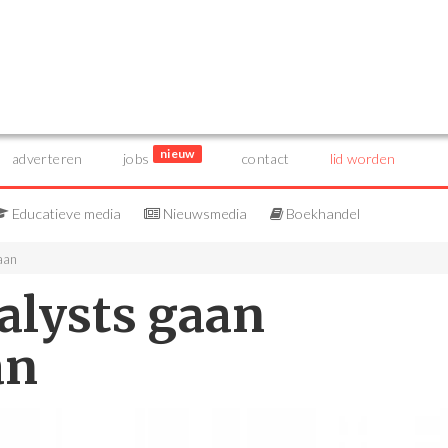
nieuw
adverteren
jobs
contact
lid worden
Educatieve media
Nieuwsmedia
Boekhandel
 aan
alysts gaan
an