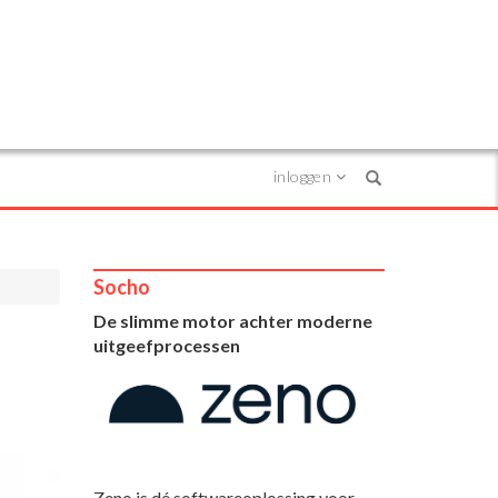
inloggen
Search
Socho
De slimme motor achter moderne
uitgeefprocessen
Zeno is dé softwareoplossing voor