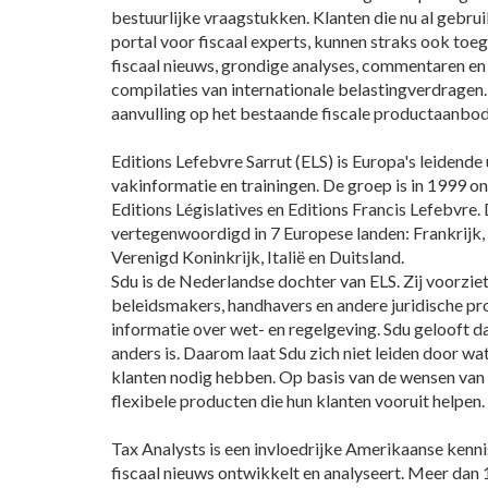
bestuurlijke vraagstukken. Klanten die nu al gebr
portal voor fiscaal experts, kunnen straks ook toeg
fiscaal nieuws, grondige analyses, commentaren 
compilaties van internationale belastingverdragen
aanvulling op het bestaande fiscale productaanbod
Editions Lefebvre Sarrut (ELS) is Europa's leidende u
vakinformatie en trainingen. De groep is in 1999 on
Editions Législatives en Editions Francis Lefebvre.
vertegenwoordigd in 7 Europese landen: Frankrijk, 
Verenigd Koninkrijk, Italië en Duitsland.
Sdu is de Nederlandse dochter van ELS. Zij voorziet j
beleidsmakers, handhavers en andere juridische pro
informatie over wet- en regelgeving. Sdu gelooft d
anders is. Daarom laat Sdu zich niet leiden door wa
klanten nodig hebben. Op basis van de wensen van 
flexibele producten die hun klanten vooruit helpen.
Tax Analysts is een invloedrijke Amerikaanse kenni
fiscaal nieuws ontwikkelt en analyseert. Meer dan 