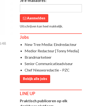
Je e-mailadres:
Aanmelden
Uitschrijven kan heel makkelijk.
Jobs
8:48
New Tree Media: Eindredacteur
Medior Redacteur [Tonny Media]
Brandmarketeer
Senior Communicatieadviseur
Chef Nieuwsredactie – PZC
Bekijk alle jobs
LINE UP
Praktisch publiceren op elk
denkbaar platform