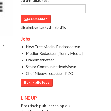
Je e-mailadres:
Aanmelden
Uitschrijven kan heel makkelijk.
Jobs
:50
New Tree Media: Eindredacteur
Medior Redacteur [Tonny Media]
Brandmarketeer
Senior Communicatieadviseur
Chef Nieuwsredactie – PZC
Bekijk alle jobs
LINE UP
Praktisch publiceren op elk
denkbaar platform