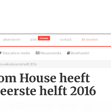
nieuw
adverteren
jobs
contact
lid worden
Educatieve media
Nieuwsmedia
Boekhandel
nvallende eerste helft 2016
om House heeft
eerste helft 2016