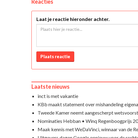
Reacties
Laat je reactie hieronder achter.
Plaats reactie
Laatste nieuws
inct is met vakantie
KBb maakt statement over mishandeling eigena
Tweede Kamer neemt aangescherpt wetsvoorst
Nominaties Hebban • Winq Regenboogprijs 2
Maak kennis met WeDaVinci, winnaar van de 
Uitgevers dagen Google opnieuw voor de recht