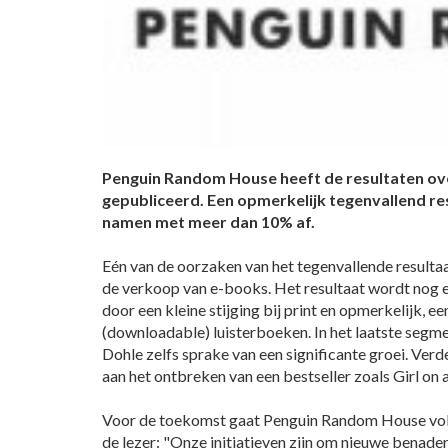
Penguin Random House heeft de resultaten ove
gepubliceerd. Een opmerkelijk tegenvallend re
namen met meer dan 10% af.
Eén van de oorzaken van het tegenvallende resultaa
de verkoop van e-books. Het resultaat wordt nog e
door een kleine stijging bij print en opmerkelijk, een
(downloadable) luisterboeken. In het laatste seg
Dohle zelfs sprake van een significante groei. Verde
aan het ontbreken van een bestseller zoals Girl on a
Voor de toekomst gaat Penguin Random House volg
de lezer: "Onze initiatieven zijn om nieuwe benad