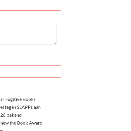
ar Fugitive Books
el tegen SLAPPs aan
026 bekend
Renew the Book Award
er