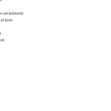
an verdubbeld
 prijzen
6
eld