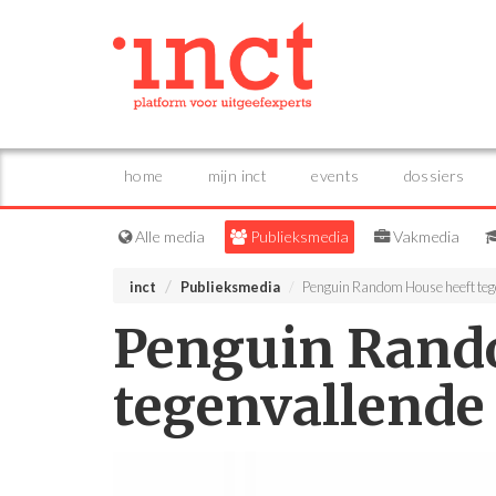
home
mijn inct
events
dossiers
Alle media
Publieksmedia
Vakmedia
inct
Publieksmedia
Penguin Random House heeft tege
Penguin Rand
tegenvallende 