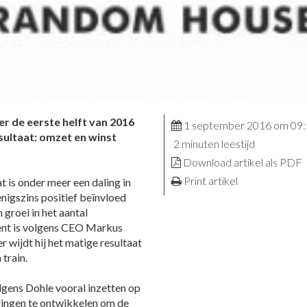
r de eerste helft van 2016
1 september 2016 om 09
sultaat: omzet en winst
2 minuten leestijd
Download artikel als PDF
Print artikel
t is onder meer een daling in
nigszins positief beïnvloed
 groei in het aantal
ment is volgens CEO Markus
r wijdt hij het matige resultaat
 train.
ens Dohle vooral inzetten op
eringen te ontwikkelen om de