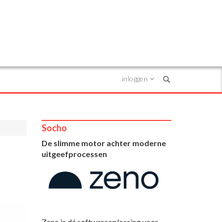
inloggen
Search
Socho
De slimme motor achter moderne
uitgeefprocessen
Zeno is dé softwareoplossing voor