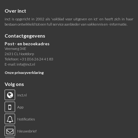
Over inct
inct is opgericht in 2002 als 'vakblad voor uitgeven en ict' en heeft zich in haar
bestaan ontwikkeld tot een full service aanbieder van vakkennis en -informatie.
Contactgegevens
Post- en bezoekadres
Veenweg 34E
2631 CL Nootdorp
Telefoon: +31 (0)6 26 24 41 83
E-mail:
info@inct.nl
Onze privacyverklaring
Volg ons
inct.nl
App
Notificaties
Nieuwsbrief