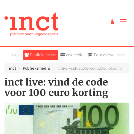
Togg
navig
Alle media
Publieksmedia
Vakmedia
Educatieve media
inct
Publieksmedia
inct live: vind de code voor 100 euro korting
inct live: vind de code
voor 100 euro korting