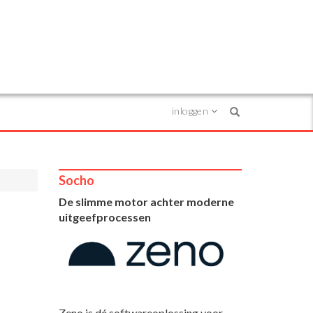
inloggen
Search
Socho
De slimme motor achter moderne
uitgeefprocessen
Zeno is dé softwareoplossing voor