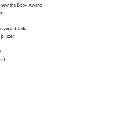
Renew the Book Award
er
an verdubbeld
 prijzen
6
eld