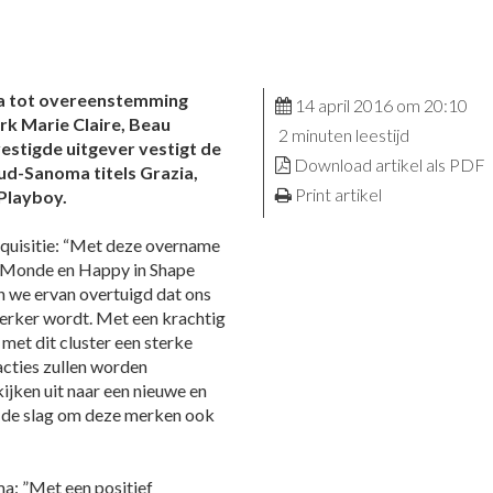
ia tot overeenstemming
14 april 2016 om 20:10
k Marie Claire, Beau
2 minuten leestijd
estigde uitgever vestigt de
Download artikel als PDF
ud-Sanoma titels Grazia,
Print artikel
Playboy.
cquisitie: “Met deze overname
au Monde en Happy in Shape
n we ervan overtuigd dat ons
terker wordt. Met een krachtig
 met dit cluster een sterke
acties zullen worden
jken uit naar een nieuwe en
n de slag om deze merken ook
: ”Met een positief