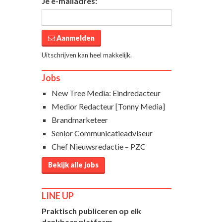
Je e-mailadres:
Aanmelden
Uitschrijven kan heel makkelijk.
Jobs
New Tree Media: Eindredacteur
Medior Redacteur [Tonny Media]
Brandmarketeer
Senior Communicatieadviseur
Chef Nieuwsredactie – PZC
Bekijk alle jobs
LINE UP
Praktisch publiceren op elk
denkbaar platform