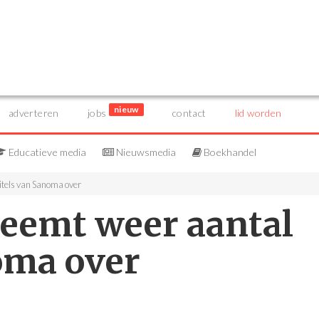
nieuw
adverteren
jobs
contact
lid worden
Educatieve media
Nieuwsmedia
Boekhandel
itels van Sanoma over
neemt weer aantal
oma over