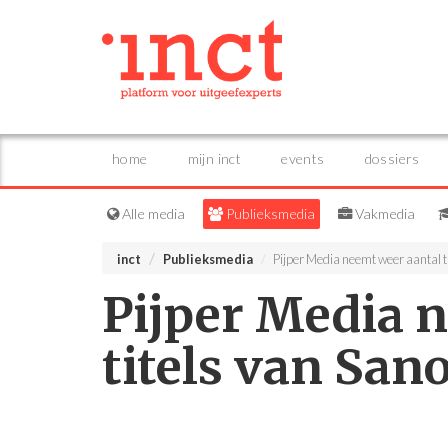
home
mijn inct
events
dossiers
Alle media
Publieksmedia
Vakmedia
inct
Publieksmedia
Pijper Media neemt weer aantal t
Pijper Media 
titels van San