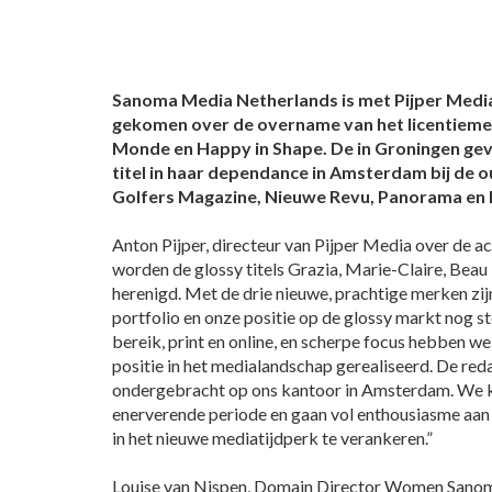
Sanoma Media Netherlands is met Pijper Med
gekomen over de overname van het licentiemer
Monde en Happy in Shape. De in Groningen gev
titel in haar dependance in Amsterdam bij de o
Golfers Magazine, Nieuwe Revu, Panorama en 
Anton Pijper, directeur van Pijper Media over de a
worden de glossy titels Grazia, Marie-Claire, Be
herenigd. Met de drie nieuwe, prachtige merken zij
portfolio en onze positie op de glossy markt nog s
bereik, print en online, en scherpe focus hebben we
positie in het medialandschap gerealiseerd. De red
ondergebracht op ons kantoor in Amsterdam. We ki
enerverende periode en gaan vol enthousiasme aa
in het nieuwe mediatijdperk te verankeren.”
Louise van Nispen, Domain Director Women Sanoma