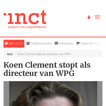
Togg
navig
Alle media
Publieksmedia
Vakmedia
Educatieve medi
inct
Koen Clement stopt als directeur van WPG
Koen Clement stopt als
directeur van WPG