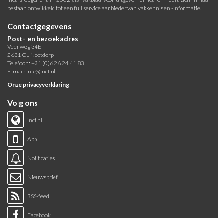
bestaan ontwikkeld tot een full service aanbieder van vakkennis en -informatie.
Contactgegevens
Post- en bezoekadres
Veenweg 34E
2631 CL Nootdorp
Telefoon: +31 (0)6 26 24 41 83
E-mail:
info@inct.nl
Onze privacyverklaring
Volg ons
inct.nl
App
Notificaties
Nieuwsbrief
RSS-feed
Facebook