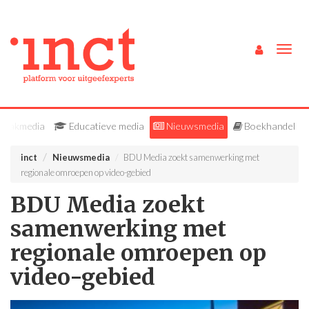
Togg
navig
Vakmedia
Educatieve media
Nieuwsmedia
Boekhandel
inct
Nieuwsmedia
BDU Media zoekt samenwerking met
regionale omroepen op video-gebied
BDU Media zoekt
samenwerking met
regionale omroepen op
video-gebied