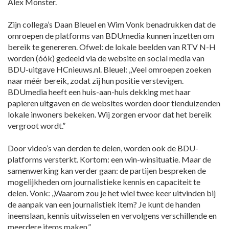
Alex Monster.
Zijn collega’s Daan Bleuel en Wim Vonk benadrukken dat de
omroepen de platforms van BDUmedia kunnen inzetten om
bereik te genereren. Ofwel: de lokale beelden van RTV N-H
worden (óók) gedeeld via de website en social media van
BDU-uitgave HCnieuws.nl. Bleuel: ,,Veel omroepen zoeken
naar méér bereik, zodat zij hun positie verstevigen.
BDUmedia heeft een huis-aan-huis dekking met haar
papieren uitgaven en de websites worden door tienduizenden
lokale inwoners bekeken. Wij zorgen ervoor dat het bereik
vergroot wordt.”
Door video’s van derden te delen, worden ook de BDU-
platforms versterkt. Kortom: een win-winsituatie. Maar de
samenwerking kan verder gaan: de partijen bespreken de
mogelijkheden om journalistieke kennis en capaciteit te
delen. Vonk: ,,Waarom zou je het wiel twee keer uitvinden bij
de aanpak van een journalistiek item? Je kunt de handen
ineenslaan, kennis uitwisselen en vervolgens verschillende en
meerdere items maken.”