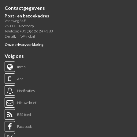
Contactgegevens
Post- en bezoekadres
Veenweg 34E
2631 CL Nootdorp
Telefoon: +31 (0)6 26 24 41 83
E-mail:
info@inct.nl
Onze privacyverklaring
Volg ons
inct.nl
App
Notificaties
Nieuwsbrief
RSS-feed
Facebook