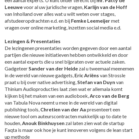
een aantal experts. U kunt onder terecht bij
mr. Patty de
Leeuwe
voor al uw juridische vragen,
Karlijn van de Hoff
van Inholland over alles wat u wilt weten over stages,
afstudeeropdrachten e.d. en bij
Femke Leemeijer
met
vragen over online marketing, inzetten social media e.d.
Lezingen & Presentaties
De lezingenen presentaties worden gegeven door een aantal
partijen die nieuwe initiatieven hebben ontwikkeld en door
een aantal experts die u snel bijpraten over actuele zaken.
Gadgeteer
Sander van der Heide
zal u tweemaal meenemen
in de wereld van nieuwe gadgets,
Eric Ariëns
van Strossle
praat u bij over native advertising,
Stefan van Duyn
van
Thinium Audioproducties laat zien wat er allemala komt
kijken bij het maken van een audioboek,
Arco van de Berg
van Tabula Nova neemt u mee in de wereld van digital
publishing tools,
Chretien van der Aa
presenteert een
nieuwe tool om auteurscontracten makkelijk up to date te
houden,
Anouk Binkhuysen
zal laten zien wat de startup
Faqta is maar ook hoe je kunt innoveren volgens de lean start
up methode