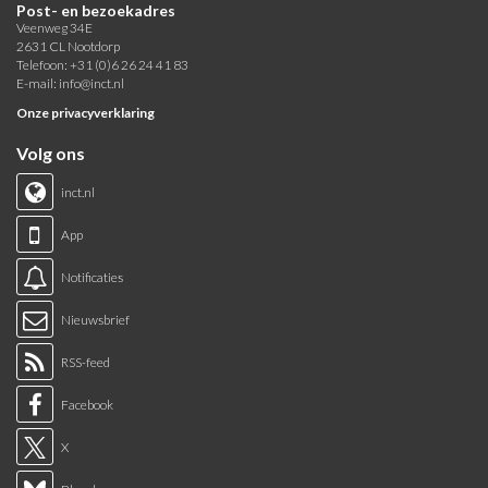
Post- en bezoekadres
Veenweg 34E
2631 CL Nootdorp
Telefoon: +31 (0)6 26 24 41 83
E-mail:
info@inct.nl
Onze privacyverklaring
Volg ons
inct.nl
App
Notificaties
Nieuwsbrief
RSS-feed
Facebook
X