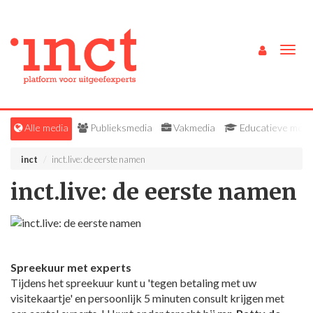
Togg
navig
Alle media
Publieksmedia
Vakmedia
Educatieve medi
inct
inct.live: de eerste namen
inct.live: de eerste namen
Spreekuur met experts
Tijdens het spreekuur kunt u 'tegen betaling met uw
visitekaartje' en persoonlijk 5 minuten consult krijgen met