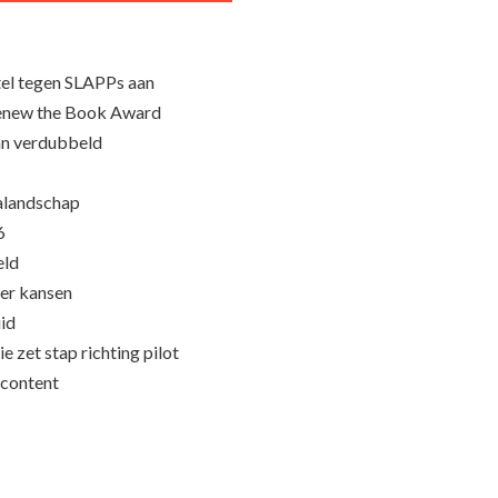
el tegen SLAPPs aan
Renew the Book Award
an verdubbeld
ialandschap
6
eld
eer kansen
id
e zet stap richting pilot
content