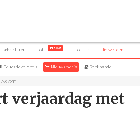
nieuw
adverteren
jobs
contact
lid worden
Educatieve media
Nieuwsmedia
Boekhandel
ieuwe vorm
rt verjaardag met