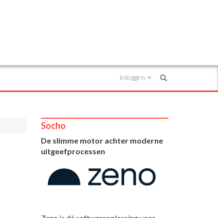
inloggen
Search
Socho
De slimme motor achter moderne
uitgeefprocessen
Zeno is dé softwareoplossing voor