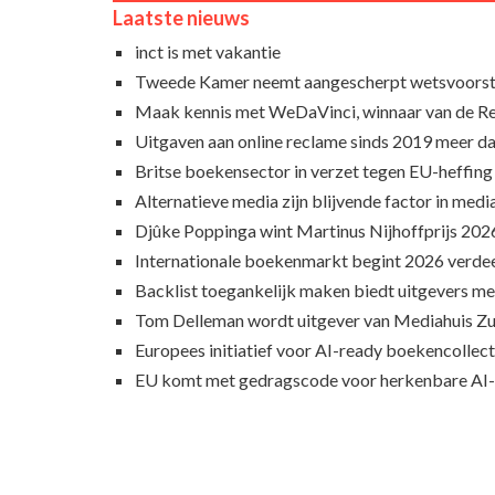
Laatste nieuws
inct is met vakantie
Tweede Kamer neemt aangescherpt wetsvoorst
Maak kennis met WeDaVinci, winnaar van de 
Uitgaven aan online reclame sinds 2019 meer d
Britse boekensector in verzet tegen EU-heffing
Alternatieve media zijn blijvende factor in med
Djûke Poppinga wint Martinus Nijhoffprijs 202
Internationale boekenmarkt begint 2026 verde
Backlist toegankelijk maken biedt uitgevers m
Tom Delleman wordt uitgever van Mediahuis Zu
Europees initiatief voor AI-ready boekencollecti
EU komt met gedragscode voor herkenbare AI-