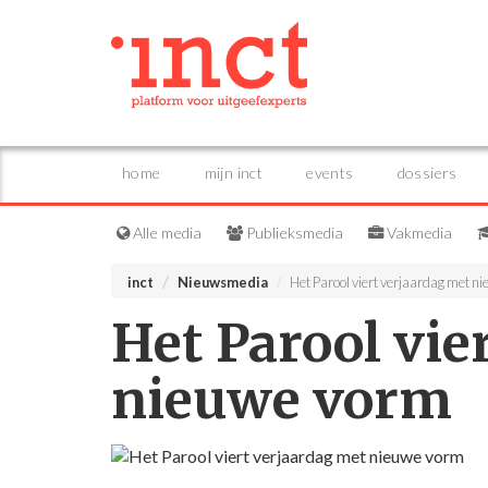
home
mijn inct
events
dossiers
Alle media
Publieksmedia
Vakmedia
inct
Nieuwsmedia
Het Parool viert verjaardag met n
Het Parool vie
nieuwe vorm