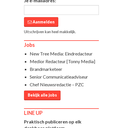
Je e-mailadres:
Aanmelden
Uitschrijven kan heel makkelijk.
Jobs
New Tree Media: Eindredacteur
Medior Redacteur [Tonny Media]
Brandmarketeer
Senior Communicatieadviseur
Chef Nieuwsredactie – PZC
Bekijk alle jobs
LINE UP
Praktisch publiceren op elk
denkbaar platform