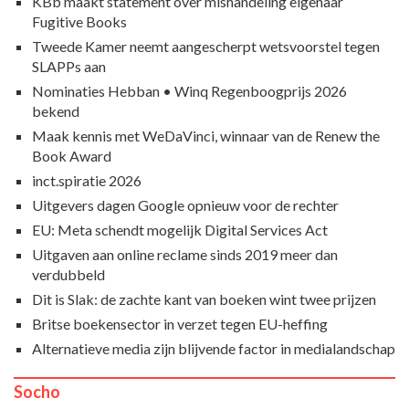
KBb maakt statement over mishandeling eigenaar
Fugitive Books
Tweede Kamer neemt aangescherpt wetsvoorstel tegen
SLAPPs aan
Nominaties Hebban • Winq Regenboogprijs 2026
bekend
Maak kennis met WeDaVinci, winnaar van de Renew the
Book Award
inct.spiratie 2026
Uitgevers dagen Google opnieuw voor de rechter
EU: Meta schendt mogelijk Digital Services Act
Uitgaven aan online reclame sinds 2019 meer dan
verdubbeld
Dit is Slak: de zachte kant van boeken wint twee prijzen
Britse boekensector in verzet tegen EU-heffing
Alternatieve media zijn blijvende factor in medialandschap
Socho