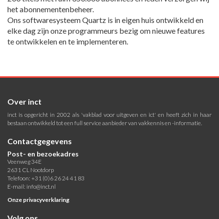
het abonnementenbeheer.
Ons softwaresysteem Quartz is in eigen huis ontwikkeld en
elke dag zijn onze programmeurs bezig om nieuwe features
te ontwikkelen en te implementeren.
Over inct
inct is opgericht in 2002 als 'vakblad voor uitgeven en ict' en heeft zich in haar
bestaan ontwikkeld tot een full service aanbieder van vakkennis en -informatie.
Contactgegevens
Post- en bezoekadres
Veenweg 34E
2631 CL Nootdorp
Telefoon: +31 (0)6 26 24 41 83
E-mail:
info@inct.nl
Onze privacyverklaring
Volg ons