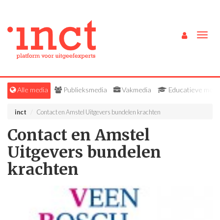
Togg
navig
Alle media
Publieksmedia
Vakmedia
Educatieve medi
inct
Contact en Amstel Uitgevers bundelen krachten
Contact en Amstel
Uitgevers bundelen
krachten