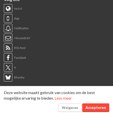
inct.nl
App
Notificaties
Nieuwsbrief
RSS-feed
Facebook
X
Bluesky
Links
Deze website maakt gebruik van cookies om de best
Sitemap
mogelijke ervaring te bieden.
Lees meer
Tags overzicht
Weigeren
Accepteren