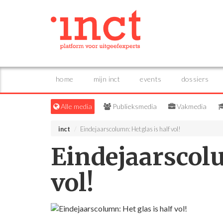
home
mijn inct
events
dossiers
Alle media
Publieksmedia
Vakmedia
inct
Eindejaarscolumn: Het glas is half vol!
Eindejaarscolu
vol!