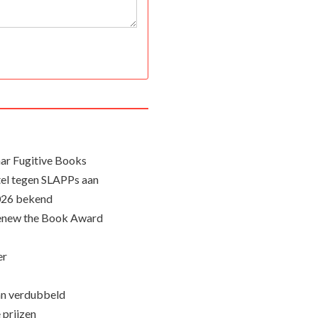
ar Fugitive Books
el tegen SLAPPs aan
026 bekend
Renew the Book Award
er
an verdubbeld
 prijzen