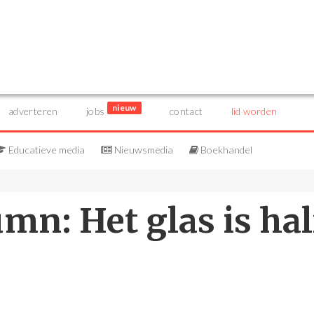
nieuw
adverteren
jobs
contact
lid worden
Educatieve media
Nieuwsmedia
Boekhandel
mn: Het glas is hal