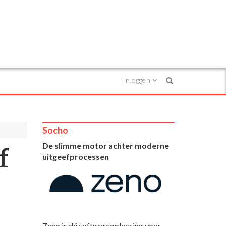
inloggen
Search
Socho
De slimme motor achter moderne
f
uitgeefprocessen
Zeno is dé softwareoplossing voor