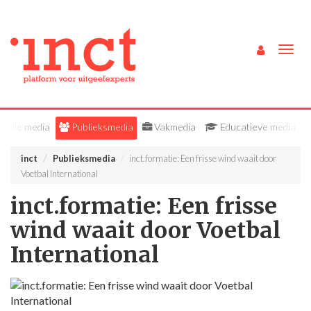
Togg
navig
Alle media
Publieksmedia
Vakmedia
Educatieve media
inct
Publieksmedia
inct.formatie: Een frisse wind waait door
Voetbal International
inct.formatie: Een frisse
wind waait door Voetbal
International