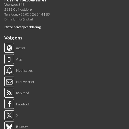
Veenweg 34E
2631 CL Nootdorp
Telefoon: +31 (0)6 26 24 41 83
E-mail:
info@inct.nl
Onze privacyverklaring
Volg ons
inct.nl
App
Notificaties
Nieuwsbrief
RSS-feed
Facebook
X
Bluesky