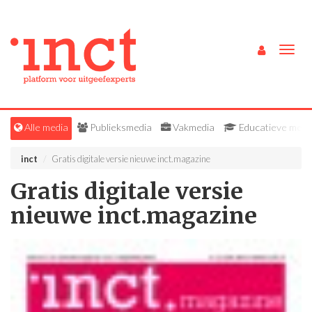
Togg
navig
Alle media
Publieksmedia
Vakmedia
Educatieve medi
inct
Gratis digitale versie nieuwe inct.magazine
Gratis digitale versie
nieuwe inct.magazine