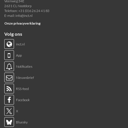
Veenweg 34E
2631 CL Nootdorp
Telefoon: +31 (0)6 26 24 41 83
E-mail:
info@inct.nl
Onze privacyverklaring
Volg ons
inct.nl
App
Notificaties
Nieuwsbrief
RSS-feed
Facebook
X
Bluesky