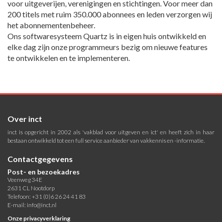
voor uitgeverijen, verenigingen en stichtingen. Voor meer dan
200 titels met ruim 350.000 abonnees en leden verzorgen wij
het abonnementenbeheer.
Ons softwaresysteem Quartz is in eigen huis ontwikkeld en
elke dag zijn onze programmeurs bezig om nieuwe features
te ontwikkelen en te implementeren.
Over inct
inct is opgericht in 2002 als 'vakblad voor uitgeven en ict' en heeft zich in haar
bestaan ontwikkeld tot een full service aanbieder van vakkennis en -informatie.
Contactgegevens
Post- en bezoekadres
Veenweg 34E
2631 CL Nootdorp
Telefoon: +31 (0)6 26 24 41 83
E-mail:
info@inct.nl
Onze privacyverklaring