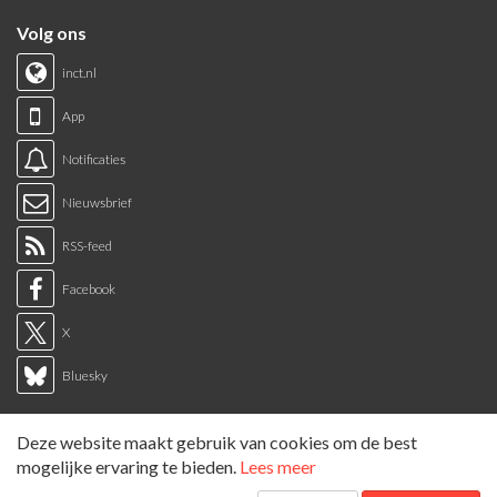
Volg ons
inct.nl
App
Notificaties
Nieuwsbrief
RSS-feed
Facebook
X
Bluesky
Links
Deze website maakt gebruik van cookies om de best
Sitemap
mogelijke ervaring te bieden.
Lees meer
Tags overzicht