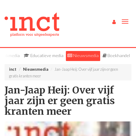
Togg
navig
Vakmedia
Educatieve media
Nieuwsmedia
Boekhandel
inct
Nieuwsmedia
Jan-Jaap Heij: Over vijf jaar zijn er geen
gratis kranten meer
Jan-Jaap Heij: Over vijf
jaar zijn er geen gratis
kranten meer