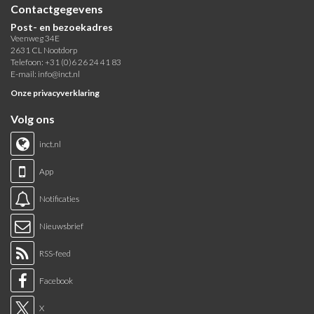
Contactgegevens
Post- en bezoekadres
Veenweg 34E
2631 CL Nootdorp
Telefoon: +31 (0)6 26 24 41 83
E-mail:
info@inct.nl
Onze privacyverklaring
Volg ons
inct.nl
App
Notificaties
Nieuwsbrief
RSS-feed
Facebook
X