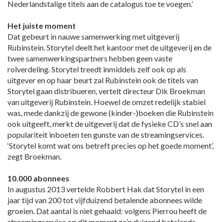
Nederlandstalige titels aan de catalogus toe te voegen.’
Het juiste moment
Dat gebeurt in nauwe samenwerking met uitgeverij
Rubinstein. Storytel deelt het kantoor met de uitgeverij en de
twee samenwerkingspartners hebben geen vaste
rolverdeling. Storytel treedt inmiddels zelf ook op als
uitgever en op haar beurt zal Rubinstein ook de titels van
Storytel gaan distribueren, vertelt directeur Dik Broekman
van uitgeverij Rubinstein. Hoewel de omzet redelijk stabiel
was, mede dankzij de gewone (kinder-)boeken die Rubinstein
ook uitgeeft, merkt de uitgeverij dat de fysieke CD’s snel aan
populariteit inboeten ten gunste van de streamingservices.
‘Storytel komt wat ons betreft precies op het goede moment’,
zegt Broekman.
10.000 abonnees
In augustus 2013 vertelde Robbert Hak dat Storytel in een
jaar tijd van 200 tot vijfduizend betalende abonnees wilde
groeien. Dat aantal is niet gehaald: volgens Pierrou heeft de
streamingservice op dit moment zo’n duizend betalende