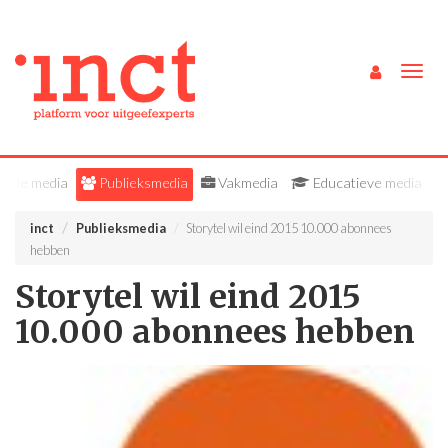
Togg
navig
Alle media
Publieksmedia
Vakmedia
Educatieve media
inct
Publieksmedia
Storytel wil eind 2015 10.000 abonnees
hebben
Storytel wil eind 2015
10.000 abonnees hebben