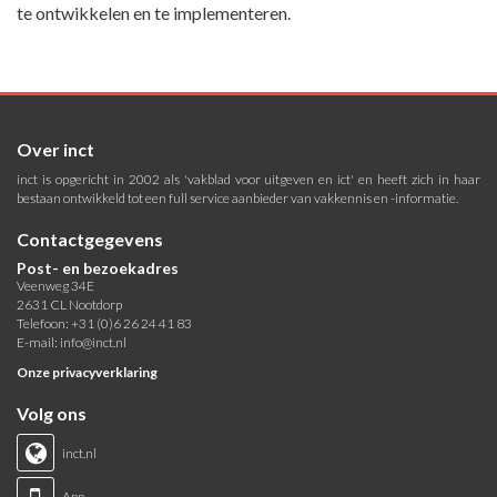
te ontwikkelen en te implementeren.
Over inct
inct is opgericht in 2002 als 'vakblad voor uitgeven en ict' en heeft zich in haar
bestaan ontwikkeld tot een full service aanbieder van vakkennis en -informatie.
Contactgegevens
Post- en bezoekadres
Veenweg 34E
2631 CL Nootdorp
Telefoon: +31 (0)6 26 24 41 83
E-mail:
info@inct.nl
Onze privacyverklaring
Volg ons
inct.nl