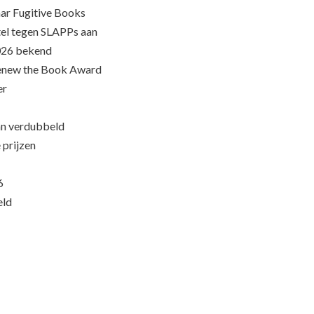
ar Fugitive Books
el tegen SLAPPs aan
026 bekend
Renew the Book Award
er
an verdubbeld
 prijzen
6
eld