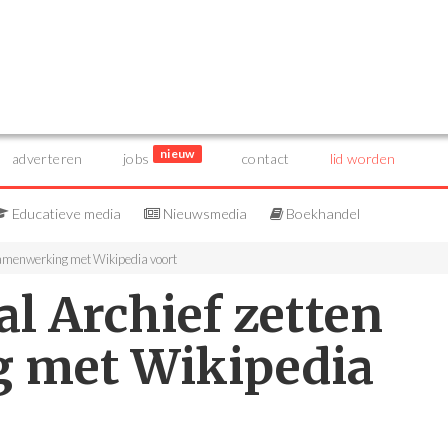
nieuw
adverteren
jobs
contact
lid worden
Educatieve media
Nieuwsmedia
Boekhandel
samenwerking met Wikipedia voort
l Archief zetten
 met Wikipedia