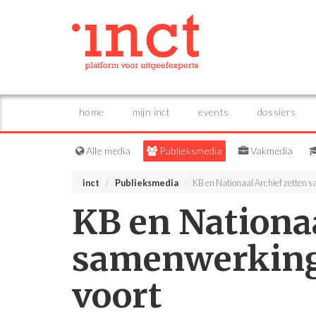
home
mijn inct
events
dossiers
Alle media
Publieksmedia
Vakmedia
inct
Publieksmedia
KB en Nationaal Archief zetten 
KB en Nationaa
samenwerking
voort