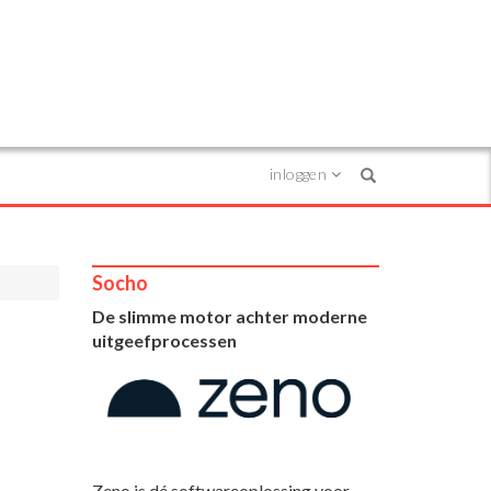
inloggen
Search
Socho
De slimme motor achter moderne
uitgeefprocessen
Zeno is dé softwareoplossing voor