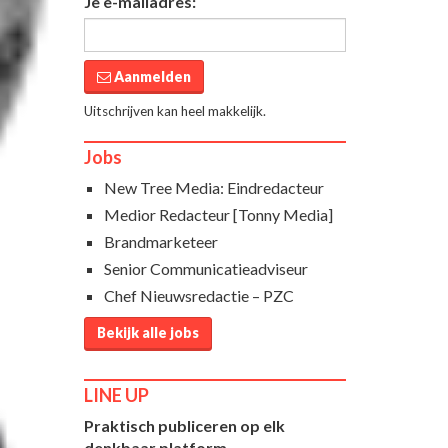
Je e-mailadres:
Aanmelden
Uitschrijven kan heel makkelijk.
Jobs
New Tree Media: Eindredacteur
Medior Redacteur [Tonny Media]
Brandmarketeer
Senior Communicatieadviseur
Chef Nieuwsredactie – PZC
Bekijk alle jobs
LINE UP
Praktisch publiceren op elk
denkbaar platform