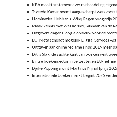
KBb maakt statement over mishandeling eigena
Tweede Kamer neemt aangescherpt wetsvoorst
Nominaties Hebban • Winq Regenboogprijs 2
Maak kennis met WeDaVinci, winnaar van de 
Uitgevers dagen Google opnieuw voor de recht
EU: Meta schendt mogelijk Digital Services Act
Uitgaven aan online reclame sinds 2019 meer d
Dit is Slak: de zachte kant van boeken wint twee
Britse boekensector in verzet tegen EU-heffing
Djûke Poppinga wint Martinus Nijhoffprijs 202
Internationale boekenmarkt begint 2026 verde