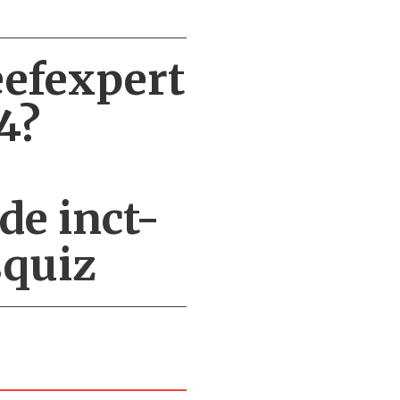
geefexpert
4?
de inct-
squiz