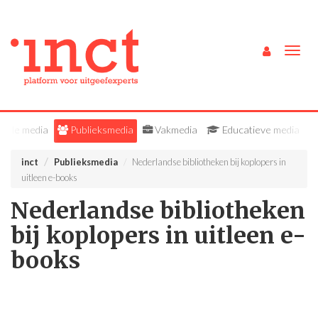
Togg
navig
Alle media
Publieksmedia
Vakmedia
Educatieve media
inct
Publieksmedia
Nederlandse bibliotheken bij koplopers in
uitleen e-books
Nederlandse bibliotheken
bij koplopers in uitleen e-
books