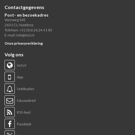
Contactgegevens
Post- en bezoekadres
Veenweg 34E
2631 CL Nootdorp
Telefoon: +31 (0)6 26 24 41 83
E-mail:
info@inct.nl
Onze privacyverklaring
Volg ons
inct.nl
App
Notificaties
Nieuwsbrief
RSS-feed
Facebook