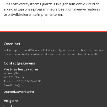
Ons softwaresysteem Quartz is in eigen huis ontwikkeld en
elke dag zijn onze programmeurs bezig om nieuwe features
te ontwikkelen en te implementeren.
Over inct
inct is opgericht in 2002 als 'vakblad voor uitgeven en ict' en heeft zich in haar
bestaan ontwikkeld tot een full service aanbieder van vakkennis en -informatie.
Contactgegevens
Post- en bezoekadres
Veenweg 34E
2631 CL Nootdorp
Telefoon: +31 (0)6 26 24 41 83
E-mail:
info@inct.nl
Onze privacyverklaring
Volg ons