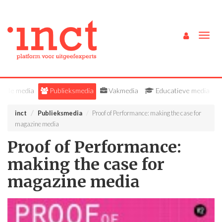
Togg
navig
Alle media
Publieksmedia
Vakmedia
Educatieve media
inct
Publieksmedia
Proof of Performance: making the case for
magazine media
Proof of Performance:
making the case for
magazine media