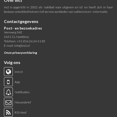
Over inct
inct is opgericht in 2002 als 'vakblad voor uitgeven en ict' en heeft zich in haar
bestaan ontwikkeld tot een full service aanbieder van vakkennis en -informatie.
Contactgegevens
Post- en bezoekadres
Veenweg 34E
2631 CL Nootdorp
Telefoon: +31 (0)6 26 24 41 83
E-mail:
info@inct.nl
Onze privacyverklaring
Volg ons
inct.nl
App
Notificaties
Nieuwsbrief
RSS-feed