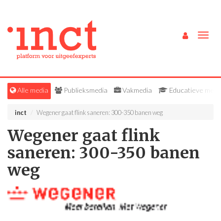
Togg
navig
Alle media
Publieksmedia
Vakmedia
Educatieve medi
inct
Wegener gaat flink saneren: 300-350 banen weg
Wegener gaat flink
saneren: 300-350 banen
weg