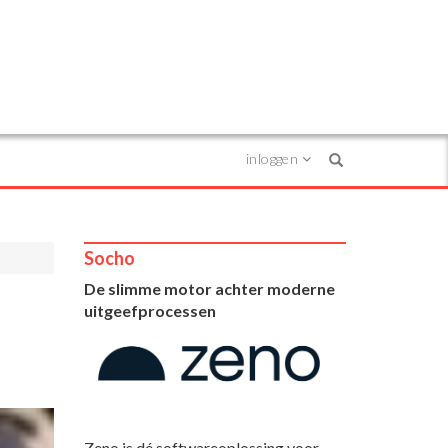
inloggen
Search
Socho
De slimme motor achter moderne
uitgeefprocessen
Zeno is dé softwareoplossing voor