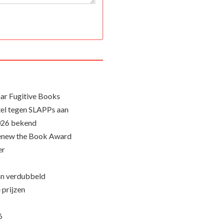
ar Fugitive Books
el tegen SLAPPs aan
026 bekend
Renew the Book Award
er
an verdubbeld
 prijzen
6