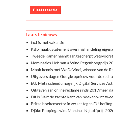
Plaats reactie
Laatste nieuws
inct is met vakantie
KBb maakt statement over mishandeling eigena
Tweede Kamer neemt aangescherpt wetsvoorst
Nominaties Hebban • Winq Regenboogprijs 2
Maak kennis met WeDaVinci, winnaar van de 
Uitgevers dagen Google opnieuw voor de recht
EU: Meta schendt mogelijk Digital Services Act
Uitgaven aan online reclame sinds 2019 meer d
Dit is Slak: de zachte kant van boeken wint twee
Britse boekensector in verzet tegen EU-heffing
Djûke Poppinga wint Martinus Nijhoffprijs 202