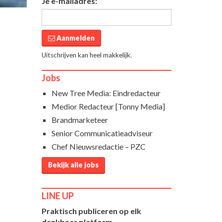
Je e-mailadres:
Aanmelden
Uitschrijven kan heel makkelijk.
Jobs
New Tree Media: Eindredacteur
Medior Redacteur [Tonny Media]
Brandmarketeer
Senior Communicatieadviseur
Chef Nieuwsredactie – PZC
Bekijk alle jobs
LINE UP
Praktisch publiceren op elk
denkbaar platform