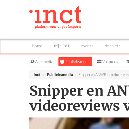
home
mijn inct
events
dossiers
Alle media
Publieksmedia
Vakmedia
inct
Publieksmedia
Snipper en ANWB introduceren v
Snipper en A
videoreviews 