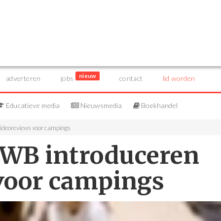
nieuw
adverteren
jobs
contact
lid worden
Educatieve media
Nieuwsmedia
Boekhandel
ideoreviews voor campings
NWB introduceren
voor campings