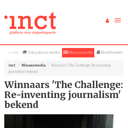
Togg
navig
Vakmedia
Educatieve media
Nieuwsmedia
Boekhandel
inct
Nieuwsmedia
Winnaars 'The Challenge: Re-inventing
journalism' bekend
Winnaars 'The Challenge:
Re-inventing journalism'
bekend