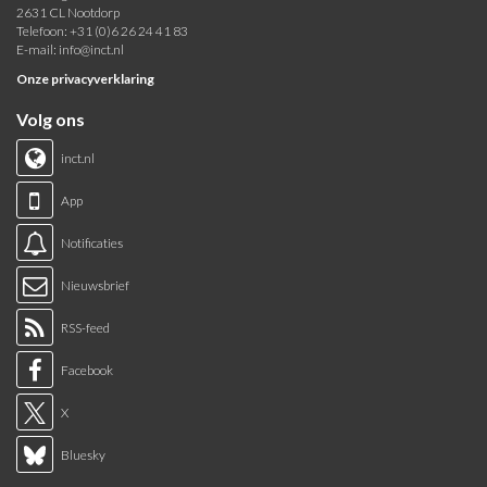
2631 CL Nootdorp
Telefoon: +31 (0)6 26 24 41 83
E-mail:
info@inct.nl
Onze privacyverklaring
Volg ons
inct.nl
App
Notificaties
Nieuwsbrief
RSS-feed
Facebook
X
Bluesky