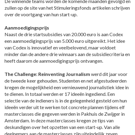
De winnende teams worden de komende maanden gevolgd en
zullen op de site van het Stimuleringsfonds artikelen schrijven
over de voortgang van hun start-up.
Aanmoedigingsprijs
Naast de drie startsubsidies van 20.000 euro is aan Codex
een aanmoedigingsprijs van 5.000 euro uitgereikt. Het idee
van Codex is innovatief en veelbelovend, maar voldoet
minder dan de andere drie winnaars aan de subsidiecriteria en
heeft daarom de aanmoedigingsprijs ontvangen.
The Challenge: Reinventing Journalism
werd dit jaar voor
de tweede keer gehouden. Studenten en net afgestudeerden
kregen de mogelijkheid een vernieuwend journalistiek idee in
te dienen. In totaal werden er 17 ideeën ingediend. Een
selectie van de indieners is in de gelegenheid gesteld om hun
ideeën verder uit te werken tot concrete plannen tijdens elf
masterclasses die gegeven werden in Pakhuis de Zwijger in
Amsterdam. In deze masterclasses kregen ze tips van
deskundigen over het opzetten van een start-up. Van alle
deelnemers aan de masterclasses zijn uiteindelijk zeven