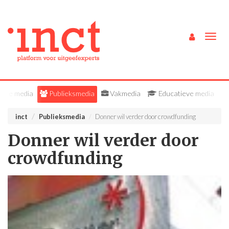
Togg
navig
Alle media
Publieksmedia
Vakmedia
Educatieve media
inct
Publieksmedia
Donner wil verder door crowdfunding
Donner wil verder door
crowdfunding