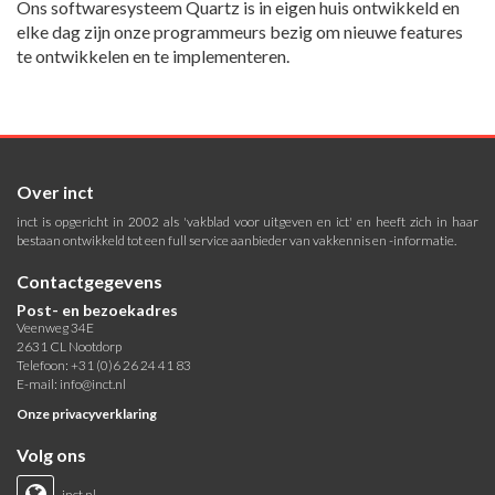
Ons softwaresysteem Quartz is in eigen huis ontwikkeld en
elke dag zijn onze programmeurs bezig om nieuwe features
te ontwikkelen en te implementeren.
Over inct
inct is opgericht in 2002 als 'vakblad voor uitgeven en ict' en heeft zich in haar
bestaan ontwikkeld tot een full service aanbieder van vakkennis en -informatie.
Contactgegevens
Post- en bezoekadres
Veenweg 34E
2631 CL Nootdorp
Telefoon: +31 (0)6 26 24 41 83
E-mail:
info@inct.nl
Onze privacyverklaring
Volg ons
inct.nl