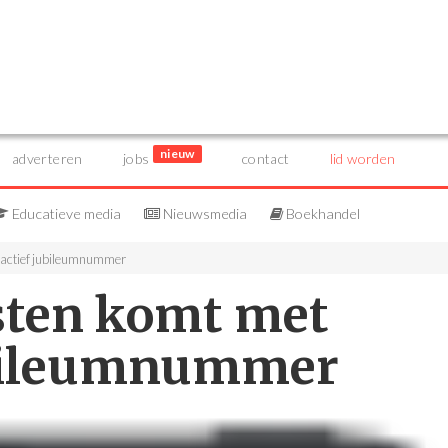
nieuw
adverteren
jobs
contact
lid worden
Educatieve media
Nieuwsmedia
Boekhandel
ractief jubileumnummer
sten komt met
ubileumnummer