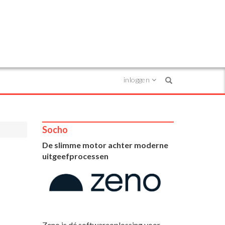
inloggen
Search
Socho
De slimme motor achter moderne
uitgeefprocessen
Zeno is dé softwareoplossing voor