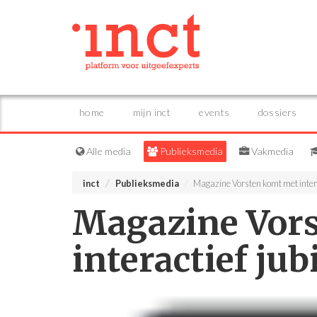
home
mijn inct
events
dossiers
Alle media
Publieksmedia
Vakmedia
inct
Publieksmedia
Magazine Vorsten komt met inte
Magazine Vor
interactief j