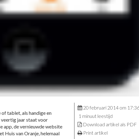
20 februari 2014 om 17:3
f tablet, als handige en
1 minuut leestijd
 veertig jaar staat voor
Download artikel als PDF
e app, de vernieuwde website
Print artikel
het Huis van Oranje, helemaal