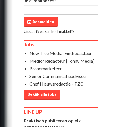
Je e-mailadres:
Aanmelden
Uitschrijven kan heel makkelijk.
Jobs
New Tree Media: Eindredacteur
Medior Redacteur [Tonny Media]
Brandmarketeer
Senior Communicatieadviseur
Chef Nieuwsredactie – PZC
Bekijk alle jobs
LINE UP
Praktisch publiceren op elk
denkbaar platform