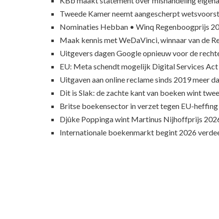
KBb maakt statement over mishandeling eigena
Tweede Kamer neemt aangescherpt wetsvoorst
Nominaties Hebban • Winq Regenboogprijs 2
Maak kennis met WeDaVinci, winnaar van de 
Uitgevers dagen Google opnieuw voor de recht
EU: Meta schendt mogelijk Digital Services Act
Uitgaven aan online reclame sinds 2019 meer d
Dit is Slak: de zachte kant van boeken wint twee
Britse boekensector in verzet tegen EU-heffing
Djûke Poppinga wint Martinus Nijhoffprijs 202
Internationale boekenmarkt begint 2026 verde