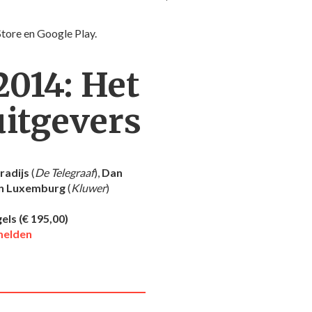
Store en Google Play.
2014: Het
uitgevers
aradijs
(
De Telegraaf
),
Dan
an Luxemburg
(
Kluwer
)
ls (€ 195,00)
melden