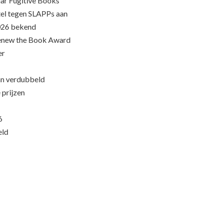
ar Fugitive Books
el tegen SLAPPs aan
026 bekend
Renew the Book Award
er
an verdubbeld
 prijzen
6
eld