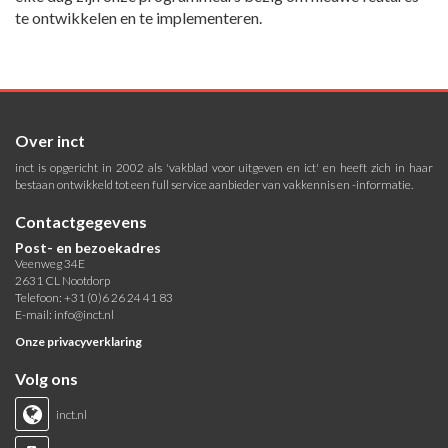
te ontwikkelen en te implementeren.
Over inct
inct is opgericht in 2002 als 'vakblad voor uitgeven en ict' en heeft zich in haar
bestaan ontwikkeld tot een full service aanbieder van vakkennis en -informatie.
Contactgegevens
Post- en bezoekadres
Veenweg 34E
2631 CL Nootdorp
Telefoon: +31 (0)6 26 24 41 83
E-mail:
info@inct.nl
Onze privacyverklaring
Volg ons
inct.nl