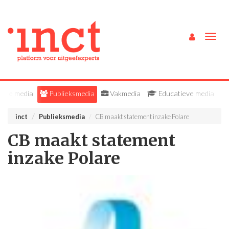
Togg
navig
Alle media
Publieksmedia
Vakmedia
Educatieve media
inct
Publieksmedia
CB maakt statement inzake Polare
CB maakt statement
inzake Polare