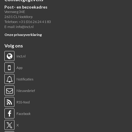
Post- en bezoekadres
Veenweg 34E
2631 CL Nootdorp
Telefoon: +31 (0)6 26 24 41 83
E-mail:
info@inct.nl
Onze privacyverklaring
Volg ons
inct.nl
App
Notificaties
Nieuwsbrief
RSS-feed
Facebook
X