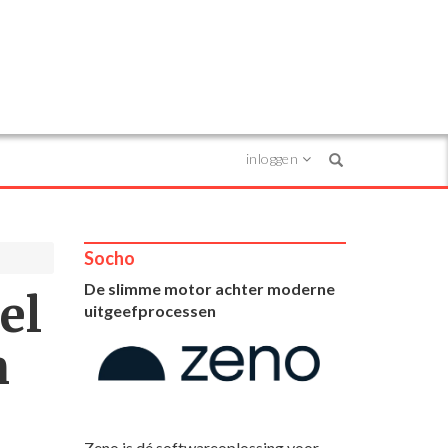
inloggen
Search
Socho
De slimme motor achter moderne
el
uitgeefprocessen
n
Zeno is dé softwareoplossing voor