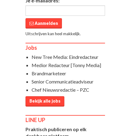
Je e-mailadres:
Aanmelden
Uitschrijven kan heel makkelijk.
Jobs
New Tree Media: Eindredacteur
Medior Redacteur [Tonny Media]
Brandmarketeer
Senior Communicatieadviseur
Chef Nieuwsredactie – PZC
Bekijk alle jobs
LINE UP
Praktisch publiceren op elk
denkbaar platform