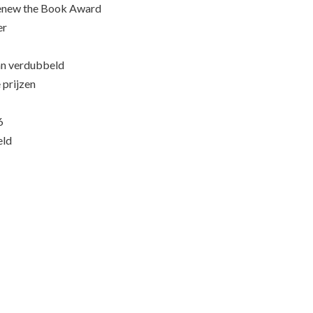
Renew the Book Award
er
an verdubbeld
 prijzen
6
eld