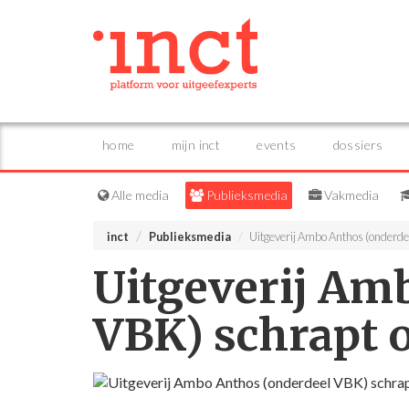
home
mijn inct
events
dossiers
Alle media
Publieksmedia
Vakmedia
inct
Publieksmedia
Uitgeverij Ambo Anthos (onderde
Uitgeverij Am
VBK) schrapt 