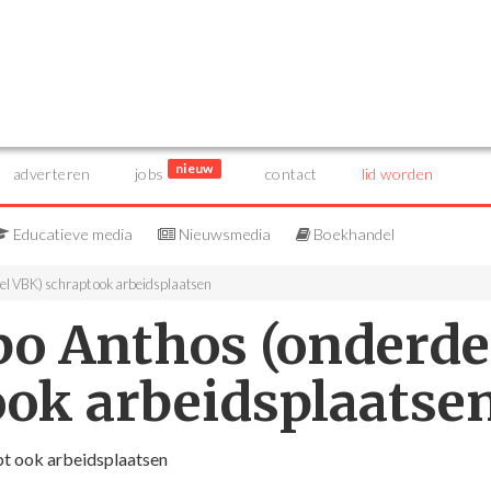
nieuw
adverteren
jobs
contact
lid worden
Educatieve media
Nieuwsmedia
Boekhandel
el VBK) schrapt ook arbeidsplaatsen
bo Anthos (onderde
ook arbeidsplaatse