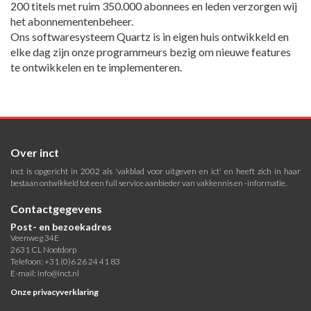
200 titels met ruim 350.000 abonnees en leden verzorgen wij
het abonnementenbeheer.
Ons softwaresysteem Quartz is in eigen huis ontwikkeld en
elke dag zijn onze programmeurs bezig om nieuwe features
te ontwikkelen en te implementeren.
Over inct
inct is opgericht in 2002 als 'vakblad voor uitgeven en ict' en heeft zich in haar
bestaan ontwikkeld tot een full service aanbieder van vakkennis en -informatie.
Contactgegevens
Post- en bezoekadres
Veenweg 34E
2631 CL Nootdorp
Telefoon: +31 (0)6 26 24 41 83
E-mail:
info@inct.nl
Onze privacyverklaring