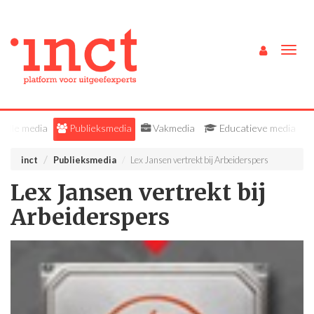
Togg
navig
Alle media
Publieksmedia
Vakmedia
Educatieve media
inct
Publieksmedia
Lex Jansen vertrekt bij Arbeiderspers
Lex Jansen vertrekt bij
Arbeiderspers