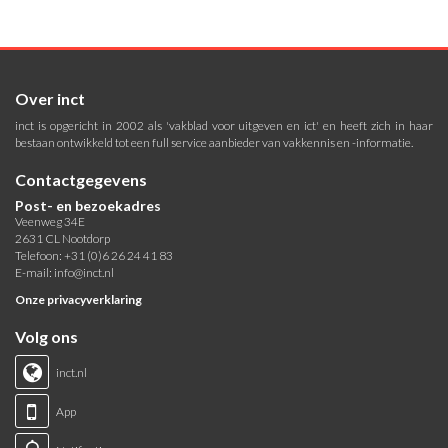
Over inct
inct is opgericht in 2002 als 'vakblad voor uitgeven en ict' en heeft zich in haar
bestaan ontwikkeld tot een full service aanbieder van vakkennis en -informatie.
Contactgegevens
Post- en bezoekadres
Veenweg 34E
2631 CL Nootdorp
Telefoon: +31 (0)6 26 24 41 83
E-mail:
info@inct.nl
Onze privacyverklaring
Volg ons
inct.nl
App