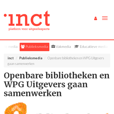
Togg
navig
Alle media
Publieksmedia
Vakmedia
Educatieve media
inct
Publieksmedia
Openbare bibliotheken en WPG Uitgevers
gaan samenwerken
Openbare bibliotheken en
WPG Uitgevers gaan
samenwerken