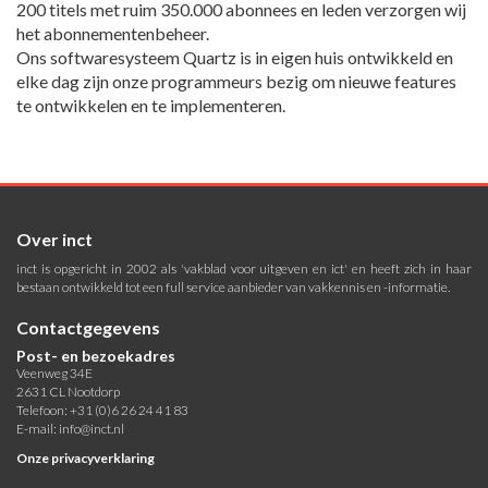
200 titels met ruim 350.000 abonnees en leden verzorgen wij
het abonnementenbeheer.
Ons softwaresysteem Quartz is in eigen huis ontwikkeld en
elke dag zijn onze programmeurs bezig om nieuwe features
te ontwikkelen en te implementeren.
Over inct
inct is opgericht in 2002 als 'vakblad voor uitgeven en ict' en heeft zich in haar
bestaan ontwikkeld tot een full service aanbieder van vakkennis en -informatie.
Contactgegevens
Post- en bezoekadres
Veenweg 34E
2631 CL Nootdorp
Telefoon: +31 (0)6 26 24 41 83
E-mail:
info@inct.nl
Onze privacyverklaring