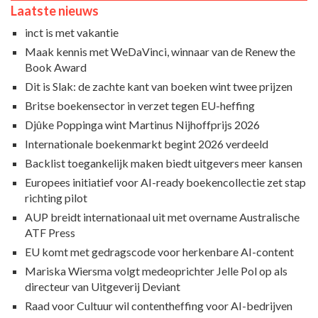
Laatste nieuws
inct is met vakantie
Maak kennis met WeDaVinci, winnaar van de Renew the
Book Award
Dit is Slak: de zachte kant van boeken wint twee prijzen
Britse boekensector in verzet tegen EU-heffing
Djûke Poppinga wint Martinus Nijhoffprijs 2026
Internationale boekenmarkt begint 2026 verdeeld
Backlist toegankelijk maken biedt uitgevers meer kansen
Europees initiatief voor AI-ready boekencollectie zet stap
richting pilot
AUP breidt internationaal uit met overname Australische
ATF Press
EU komt met gedragscode voor herkenbare AI-content
Mariska Wiersma volgt medeoprichter Jelle Pol op als
directeur van Uitgeverij Deviant
Raad voor Cultuur wil contentheffing voor AI-bedrijven