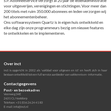
S.P. Abonneeservice verzorgt al 20 jaar de ledenadministratie
voor uitgeverijen, verenigingen en stichtingen. Voor meer dan
200 titels met ruim 350.000 abonnees en leden verzorgen wij
het abonnementenbeheer.
Ons softwaresysteem Quartz is in eigen huis ontwikkeld en
elke dag zijn onze programmeurs bezig om nieuwe features
te ontwikkelen en te implementeren.
Over inct
inct is opgericht in 2002 als 'vakblad voor uitgeven en ict' en heeft zich in haar
bestaan ontwikkeld tot een full service aanbieder van vakkennis en -informatie.
Contactgegevens
Post- en bezoekadres
Veenweg 34E
2631 CL Nootdorp
Telefoon: +31 (0)6 26 24 41 83
E-mail:
info@inct.nl