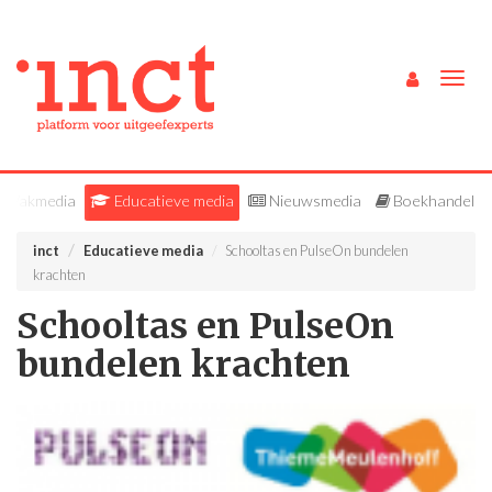
Togg
navig
Vakmedia
Educatieve media
Nieuwsmedia
Boekhandel
inct
Educatieve media
Schooltas en PulseOn bundelen
krachten
Schooltas en PulseOn
bundelen krachten