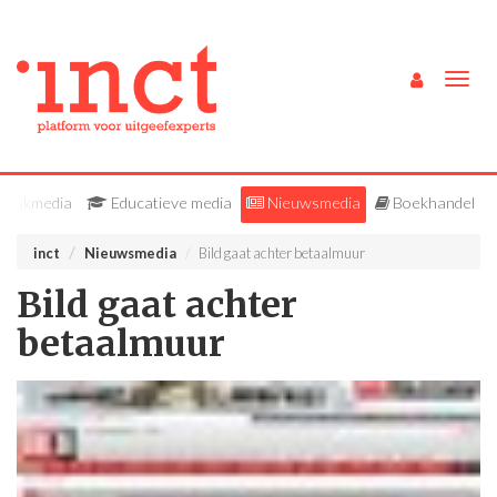
Togg
navig
Vakmedia
Educatieve media
Nieuwsmedia
Boekhandel
inct
Nieuwsmedia
Bild gaat achter betaalmuur
Bild gaat achter
betaalmuur