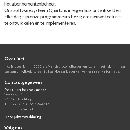
het abonnementenbeheer.
Ons softwaresysteem Quartz is in eigen huis ontwikkeld en
elke dag zijn onze programmeurs bezig om nieuwe features
te ontwikkelen en te implementeren.
Over inct
inct is opgericht in 2002 als 'vakblad voor uitgeven en ict' en heeft zich in haar
bestaan ontwikkeld tot een full service aanbieder van vakkennis en -informatie.
Contactgegevens
Post- en bezoekadres
Veenweg 34E
2631 CL Nootdorp
Telefoon: +31 (0)6 26 24 41 83
E-mail:
info@inct.nl
Onze privacyverklaring
Volg ons