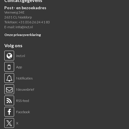
Contactgegevens
Post- en bezoekadres
Veenweg 34E
2631 CL Nootdorp
Telefoon: +31 (0)6 26 24 41 83
E-mail:
info@inct.nl
Onze privacyverklaring
Volg ons
inct.nl
App
Notificaties
Nieuwsbrief
RSS-feed
Facebook
X