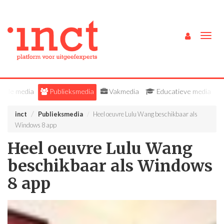
Togg
navig
Alle media
Publieksmedia
Vakmedia
Educatieve media
inct
Publieksmedia
Heel oeuvre Lulu Wang beschikbaar als
Windows 8 app
Heel oeuvre Lulu Wang
beschikbaar als Windows
8 app