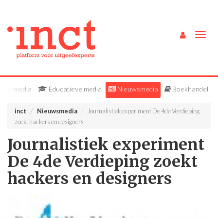
Togg
navig
Vakmedia
Educatieve media
Nieuwsmedia
Boekhandel
inct
Nieuwsmedia
Journalistiek experiment De 4de Verdieping
zoekt hackers en designers
Journalistiek experiment
De 4de Verdieping zoekt
hackers en designers