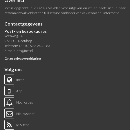
Over inct
inct is opgericht in 2002 als 'vakblad voor uitgeven en ict' en heeft zich in haar
bestaan ontwikkeld tot een full service aanbieder van vakkennis en -informatie.
Contactgegevens
Post- en bezoekadres
Veenweg 34E
2631 CL Nootdorp
Telefoon: +31 (0)6 26 24 41 83
E-mail:
info@inct.nl
Onze privacyverklaring
Volg ons
inct.nl
App
Notificaties
Nieuwsbrief
RSS-feed