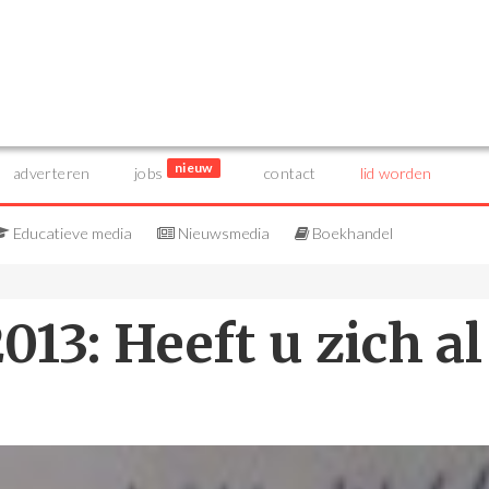
nieuw
adverteren
jobs
contact
lid worden
Educatieve media
Nieuwsmedia
Boekhandel
013: Heeft u zich al