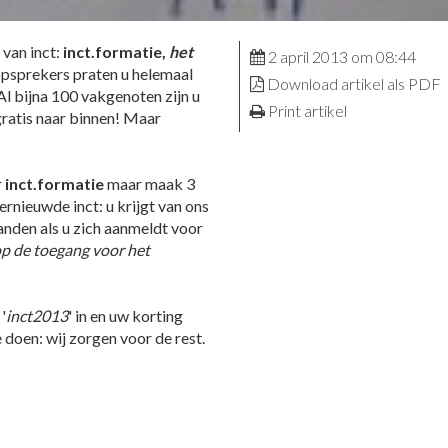
 van inct:
inct.formatie,
het
2 april 2013 om 08:44
psprekers praten u helemaal
Download artikel als PDF
 Al bijna 100 vakgenoten zijn u
Print artikel
ratis naar binnen! Maar
r
inct.formatie
maar maak 3
ernieuwde inct: u krijgt van ons
anden als u zich aanmeldt voor
op de toegang voor het
'
inct2013
' in en uw korting
 doen: wij zorgen voor de rest.