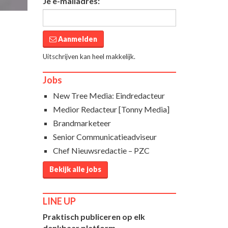
Je e-mailadres:
Aanmelden
Uitschrijven kan heel makkelijk.
Jobs
New Tree Media: Eindredacteur
Medior Redacteur [Tonny Media]
Brandmarketeer
Senior Communicatieadviseur
Chef Nieuwsredactie – PZC
Bekijk alle jobs
LINE UP
Praktisch publiceren op elk
denkbaar platform