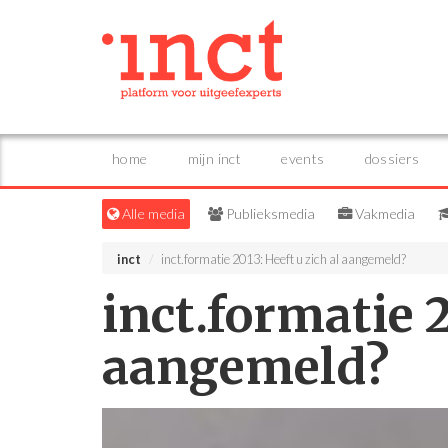
home
mijn inct
events
dossiers
Alle media
Publieksmedia
Vakmedia
inct
inct.formatie 2013: Heeft u zich al aangemeld?
inct.formatie 2
aangemeld?