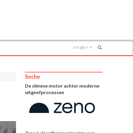
inloggen
Search
Socho
De slimme motor achter moderne
uitgeefprocessen
Zeno is dé softwareoplossing voor