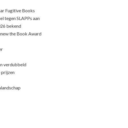
ar Fugitive Books
el tegen SLAPPs aan
026 bekend
Renew the Book Award
er
an verdubbeld
 prijzen
ialandschap